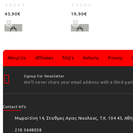
43,90€
19,90€
About Us
Affiliates
FAQ's
Returns
Privacy
Signup For Newsletter
We’ll never share your email address with a third-part
Contact Info
Μωραϊτίνη 14, Σταθμος Αγιος Νικολαος, T.K. 104 45, Αθ
210 3648038