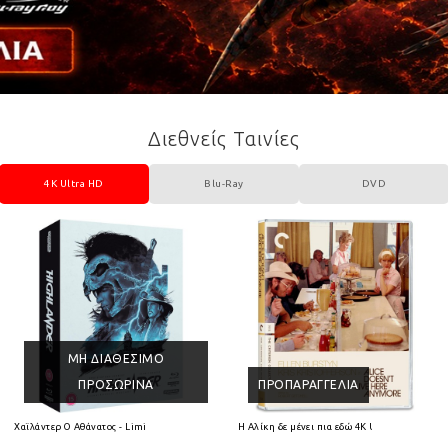
Διεθνείς Ταινίες
4K Ultra HD
Blu-Ray
DVD
ΜΗ ΔΙΑΘΈΣΙΜΟ
ΠΡΟΣΩΡΙΝΆ
ΠΡΟΠΑΡΑΓΓΕΛΊΑ
 HD
Χαϊλάντερ Ο Αθάνατος - Limited Collectors Edition 4K Ultra HD + Blu-Ray
Η Αλίκη δε μένει πια εδώ 4K Ultra HD + Blu-