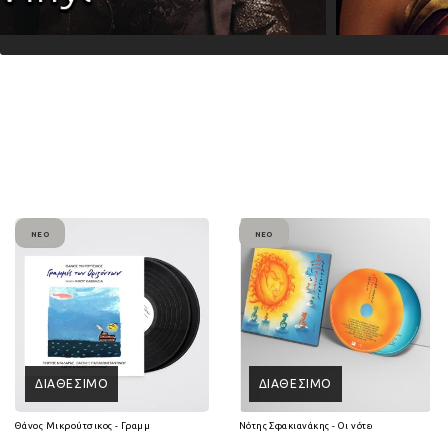
ΝΈΟ
ΝΈΟ
ΔΙΑΘΈΣΙΜΟ
ΔΙΑΘΈΣΙΜΟ
Θάνος Μικρούτσικος - Γραμμές των Οριζόντων (2Lp Vinyl)
Νότης Σφακιανάκης - Οι νότες είναι 7 ψυχές 