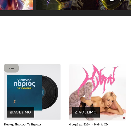
ΝΈΟ
ΔΙΑΘΈΣΙΜΟ
ΔΙΑΘΈΣΙΜΟ
Γιαννης Παριος - Τα Νησιωτικα (2Lp) (Βινύλιο)
Φουρέιρα Ελένη - Hybrid CD