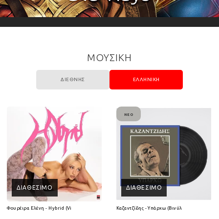
ΜΟΥΣΙΚΗ
ΔΙΕΘΝΉΣ
ΕΛΛΗΝΙΚΉ
ΝΈΟ
ΔΙΑΘΈΣΙΜΟ
ΔΙΑΘΈΣΙΜΟ
(2CD)
Φουρέιρα Ελένη - Hybrid (Vinyl LP)
Καζαντζίδης - Υπάρχω (Βινύλιο Lp)