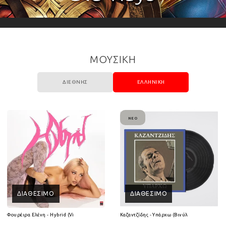
ΜΟΥΣΙΚΗ
ΔΙΕΘΝΉΣ
ΕΛΛΗΝΙΚΉ
ΝΈΟ
ΔΙΑΘΈΣΙΜΟ
ΔΙΑΘΈΣΙΜΟ
(2CD)
Φουρέιρα Ελένη - Hybrid (Vinyl LP)
Καζαντζίδης - Υπάρχω (Βινύλιο Lp)