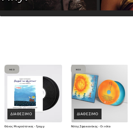
ΝΈΟ
ΝΈΟ
ΔΙΑΘΈΣΙΜΟ
ΔΙΑΘΈΣΙΜΟ
Θάνος Μικρούτσικος - Γραμμές των Οριζόντων (2Lp Vinyl)
Νότης Σφακιανάκης - Οι νότες είναι 7 ψυχές 