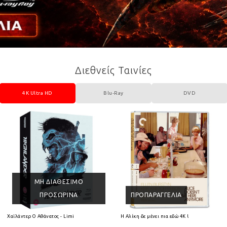
Διεθνείς Ταινίες
4K Ultra HD
Blu-Ray
DVD
ΜΗ ΔΙΑΘΈΣΙΜΟ
ΠΡΟΣΩΡΙΝΆ
ΠΡΟΠΑΡΑΓΓΕΛΊΑ
 HD
Χαϊλάντερ Ο Αθάνατος - Limited Collectors Edition 4K Ultra HD + Blu-Ray
Η Αλίκη δε μένει πια εδώ 4K Ultra HD + Blu-