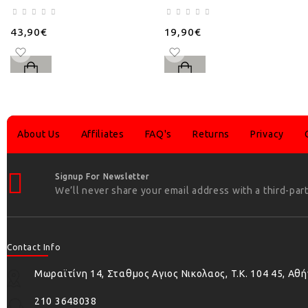
43,90€
19,90€
About Us
Affiliates
FAQ's
Returns
Privacy
Signup For Newsletter
We’ll never share your email address with a third-part
Contact Info
Μωραϊτίνη 14, Σταθμος Αγιος Νικολαος, T.K. 104 45, Αθ
210 3648038