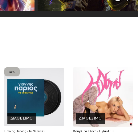
ΝΈΟ
ΔΙΑΘΈΣΙΜΟ
ΔΙΑΘΈΣΙΜΟ
Γιαννης Παριος - Τα Νησιωτικα (2Lp) (Βινύλιο)
Φουρέιρα Ελένη - Hybrid CD