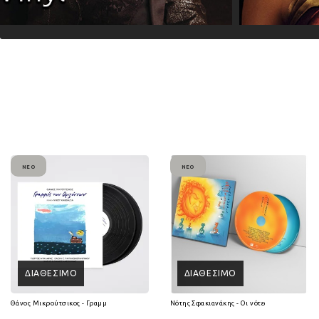
ΝΈΟ
ΝΈΟ
ΔΙΑΘΈΣΙΜΟ
ΔΙΑΘΈΣΙΜΟ
Θάνος Μικρούτσικος - Γραμμές των Οριζόντων (2Lp Vinyl)
Νότης Σφακιανάκης - Οι νότες είναι 7 ψυχές 