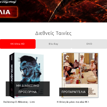
Διεθνείς Ταινίες
4K Ultra HD
Blu-Ray
DVD
ΜΗ ΔΙΑΘΈΣΙΜΟ
ΠΡΟΣΩΡΙΝΆ
ΠΡΟΠΑΡΑΓΓΕΛΊΑ
 HD
Χαϊλάντερ Ο Αθάνατος - Limited Collectors Edition 4K Ultra HD + Blu-Ray
Η Αλίκη δε μένει πια εδώ 4K Ultra HD + Blu-