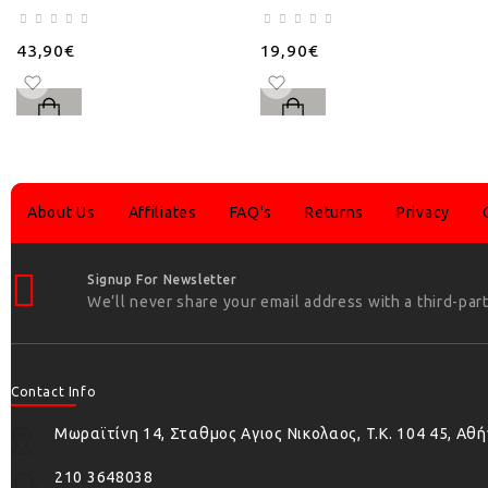
43,90€
19,90€
About Us
Affiliates
FAQ's
Returns
Privacy
Signup For Newsletter
We’ll never share your email address with a third-part
Contact Info
Μωραϊτίνη 14, Σταθμος Αγιος Νικολαος, T.K. 104 45, Αθ
210 3648038