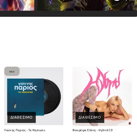
ΝΈΟ
ΔΙΑΘΈΣΙΜΟ
ΔΙΑΘΈΣΙΜΟ
Γιαννης Παριος - Τα Νησιωτικα (2Lp) (Βινύλιο)
Φουρέιρα Ελένη - Hybrid CD