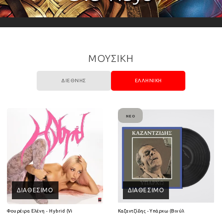
ΜΟΥΣΙΚΗ
ΔΙΕΘΝΉΣ
ΕΛΛΗΝΙΚΉ
ΝΈΟ
ΔΙΑΘΈΣΙΜΟ
ΔΙΑΘΈΣΙΜΟ
(2CD)
Φουρέιρα Ελένη - Hybrid (Vinyl LP)
Καζαντζίδης - Υπάρχω (Βινύλιο Lp)