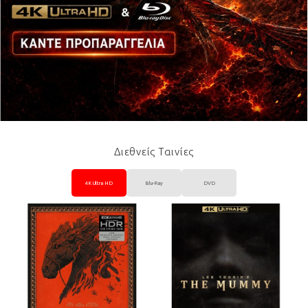
Διεθνείς Ταινίες
4K Ultra HD
Blu-Ray
DVD