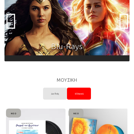
ΜΟΥΣΙΚΗ
Διεθνής
Ελληνική
ΝΈΟ
ΝΈΟ