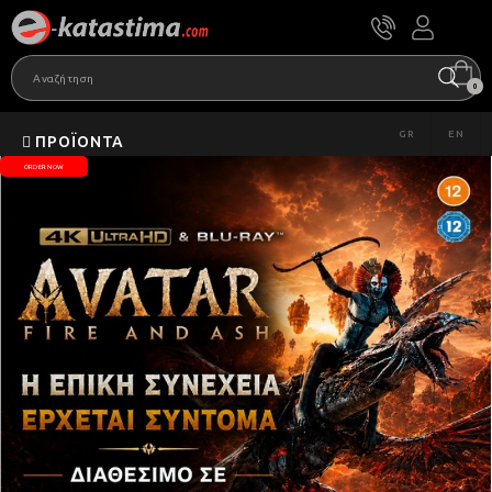
0
GR
EN
ΠΡΟΪΌΝΤΑ
ORDER NOW