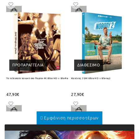
ΠΡΟΠΑΡΑΓΓΕΛΊΑ
ΔΙΑΘΈΣΙΜΟ
Το τελευταίο τανγκό στο Παρίσι 4K Ultra HD + Blu-Ray
Κανένας 2 (4K Ultra HD + Blu-ray)
47,90€
27,90€