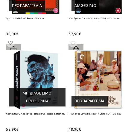
ΠΡΟΠΑΡΑΓΓΕΛΊΑ
ΔΙΑΘΈΣΙΜΟ
Τροία - Limited Edition 4K Ultra HD
Η Μούμια από τον Λι Κρόνιν (2026) 4K Ultra HD
38,90€
37,90€
ΜΗ ΔΙΑΘΈΣΙΜΟ
ΠΡΟΣΩΡΙΝΆ
ΠΡΟΠΑΡΑΓΓΕΛΊΑ
Χαϊλάντερ Ο Αθάνατος - Limited Collectors Edition 4K Ultra HD + Blu-Ray
Η Αλίκη δε μένει πια εδώ 4K Ultra HD + Blu-Ray
58,90€
48,90€