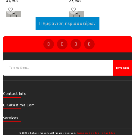
44,90€
23,90€
Εγγραφή
Contact Info
E-Katastima.com
Services
© 2026 e-katastima.com. All rights reserved.
Κατασκευή e-shop HellasSites