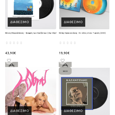
ΔΙΑΘΈΣΙΜΟ
ΔΙΑΘΈΣΙΜΟ
Θάνος Μικρούτσικος - Γραμμές των Οριζόντων (2Lp Vinyl)
Νότης Σφακιανάκης - Οι νότες είναι 7 ψυχές (2CD)
43,90€
19,90€
ΝΈΟ
ΔΙΑΘΈΣΙΜΟ
ΔΙΑΘΈΣΙΜΟ