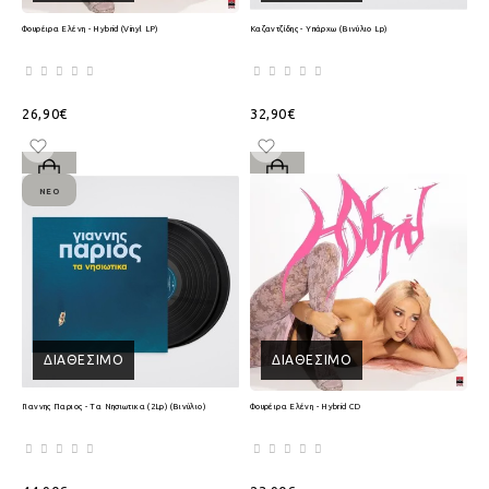
Φουρέιρα Ελένη - Hybrid (Vinyl LP)
Καζαντζίδης - Υπάρχω (Βινύλιο Lp)
26,90€
32,90€
ΝΈΟ
ΔΙΑΘΈΣΙΜΟ
ΔΙΑΘΈΣΙΜΟ
Γιαννης Παριος - Τα Νησιωτικα (2Lp) (Βινύλιο)
Φουρέιρα Ελένη - Hybrid CD