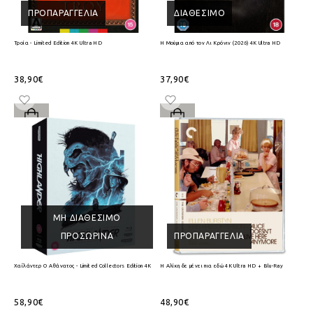
ΠΡΟΠΑΡΑΓΓΕΛΊΑ
ΔΙΑΘΈΣΙΜΟ
Τροία - Limited Edition 4K Ultra HD
Η Μούμια από τον Λι Κρόνιν (2026) 4K Ultra HD
38,90€
37,90€
ΜΗ ΔΙΑΘΈΣΙΜΟ
ΠΡΟΣΩΡΙΝΆ
ΠΡΟΠΑΡΑΓΓΕΛΊΑ
Χαϊλάντερ Ο Αθάνατος - Limited Collectors Edition 4K Ultra HD + Blu-Ray
Η Αλίκη δε μένει πια εδώ 4K Ultra HD + Blu-Ray
58,90€
48,90€