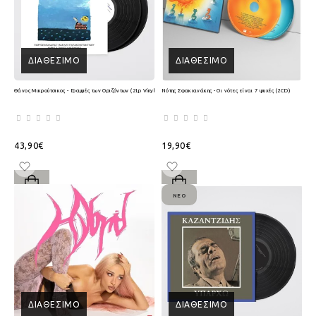
ΔΙΑΘΈΣΙΜΟ
ΔΙΑΘΈΣΙΜΟ
Θάνος Μικρούτσικος - Γραμμές των Οριζόντων (2Lp Vinyl)
Νότης Σφακιανάκης - Οι νότες είναι 7 ψυχές (2CD)
43,90€
19,90€
ΝΈΟ
ΔΙΑΘΈΣΙΜΟ
ΔΙΑΘΈΣΙΜΟ