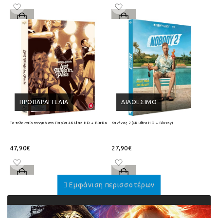
ΠΡΟΠΑΡΑΓΓΕΛΊΑ
ΔΙΑΘΈΣΙΜΟ
Το τελευταίο τανγκό στο Παρίσι 4K Ultra HD + Blu-Ray
Κανένας 2 (4K Ultra HD + Blu-ray)
47,90€
27,90€