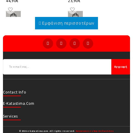
44,90€
23,90€
Εγγραφή
Contact Info
E-Katastima.com
Services
© 2026 e-katastima.com. All rights reserved.
Κατασκευή e-shop HellasSites