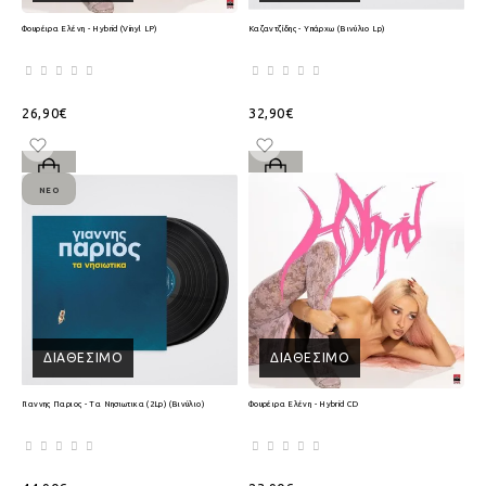
Φουρέιρα Ελένη - Hybrid (Vinyl LP)
Καζαντζίδης - Υπάρχω (Βινύλιο Lp)
26,90€
32,90€
ΝΈΟ
ΔΙΑΘΈΣΙΜΟ
ΔΙΑΘΈΣΙΜΟ
Γιαννης Παριος - Τα Νησιωτικα (2Lp) (Βινύλιο)
Φουρέιρα Ελένη - Hybrid CD