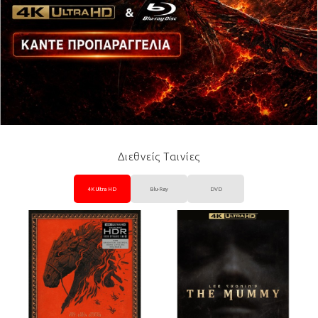
Διεθνείς Ταινίες
4K Ultra HD
Blu-Ray
DVD