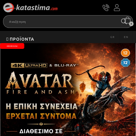
0
GR
EN
ΠΡΟΪΌΝΤΑ
ORDER NOW