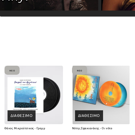
ΝΈΟ
ΝΈΟ
ΔΙΑΘΈΣΙΜΟ
ΔΙΑΘΈΣΙΜΟ
Θάνος Μικρούτσικος - Γραμμές των Οριζόντων (2Lp Vinyl)
Νότης Σφακιανάκης - Οι νότες είναι 7 ψυχές 