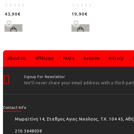
43,90€
19,90€
About Us
Affiliates
FAQ's
Returns
Privacy
Signup For Newsletter
We’ll never share your email address with a third-part
Contact Info
Μωραϊτίνη 14, Σταθμος Αγιος Νικολαος, T.K. 104 45, Αθ
210 3648038