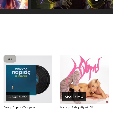
ΝΈΟ
ΔΙΑΘΈΣΙΜΟ
ΔΙΑΘΈΣΙΜΟ
Γιαννης Παριος - Τα Νησιωτικα (2Lp) (Βινύλιο)
Φουρέιρα Ελένη - Hybrid CD