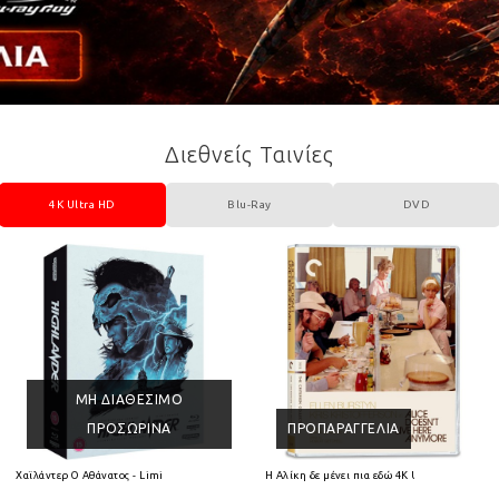
Διεθνείς Ταινίες
4K Ultra HD
Blu-Ray
DVD
ΜΗ ΔΙΑΘΈΣΙΜΟ
ΠΡΟΣΩΡΙΝΆ
ΠΡΟΠΑΡΑΓΓΕΛΊΑ
 HD
Χαϊλάντερ Ο Αθάνατος - Limited Collectors Edition 4K Ultra HD + Blu-Ray
Η Αλίκη δε μένει πια εδώ 4K Ultra HD + Blu-