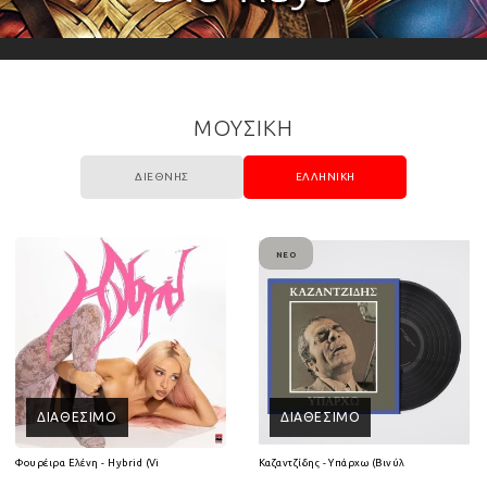
ΜΟΥΣΙΚΗ
ΔΙΕΘΝΉΣ
ΕΛΛΗΝΙΚΉ
ΝΈΟ
ΔΙΑΘΈΣΙΜΟ
ΔΙΑΘΈΣΙΜΟ
(2CD)
Φουρέιρα Ελένη - Hybrid (Vinyl LP)
Καζαντζίδης - Υπάρχω (Βινύλιο Lp)