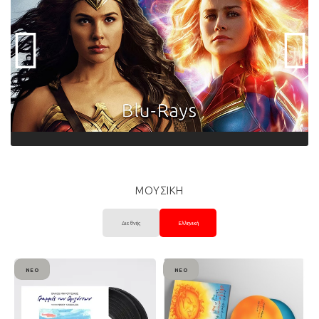
ΜΟΥΣΙΚΗ
Διεθνής
Ελληνική
ΝΈΟ
ΝΈΟ