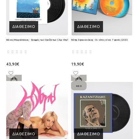
ΔΙΑΘΈΣΙΜΟ
ΔΙΑΘΈΣΙΜΟ
Θάνος Μικρούτσικος - Γραμμές των Οριζόντων (2Lp Vinyl)
Νότης Σφακιανάκης - Οι νότες είναι 7 ψυχές (2CD)
43,90€
19,90€
ΝΈΟ
ΔΙΑΘΈΣΙΜΟ
ΔΙΑΘΈΣΙΜΟ