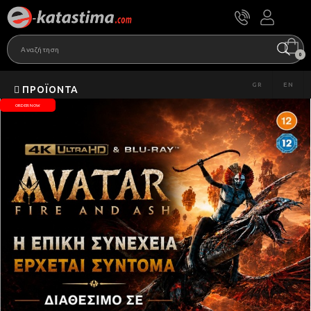
0
GR
EN
ΠΡΟΪΌΝΤΑ
ORDER NOW