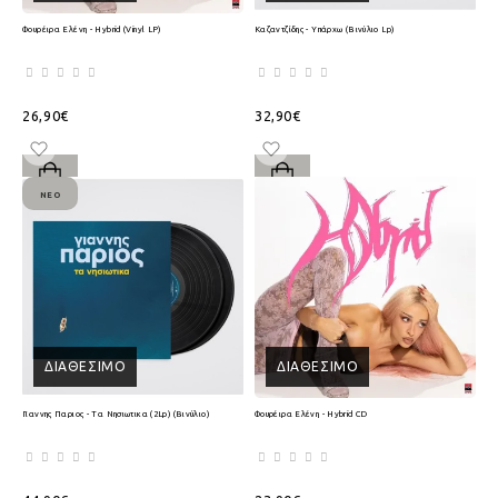
Φουρέιρα Ελένη - Hybrid (Vinyl LP)
Καζαντζίδης - Υπάρχω (Βινύλιο Lp)
26,90€
32,90€
ΝΈΟ
ΔΙΑΘΈΣΙΜΟ
ΔΙΑΘΈΣΙΜΟ
Γιαννης Παριος - Τα Νησιωτικα (2Lp) (Βινύλιο)
Φουρέιρα Ελένη - Hybrid CD