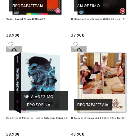
ΠΡΟΠΑΡΑΓΓΕΛΊΑ
ΔΙΑΘΈΣΙΜΟ
Τροία - Limited Edition 4K Ultra HD
Η Μούμια από τον Λι Κρόνιν (2026) 4K Ultra HD
38,90€
37,90€
ΜΗ ΔΙΑΘΈΣΙΜΟ
ΠΡΟΣΩΡΙΝΆ
ΠΡΟΠΑΡΑΓΓΕΛΊΑ
Χαϊλάντερ Ο Αθάνατος - Limited Collectors Edition 4K Ultra HD + Blu-Ray
Η Αλίκη δε μένει πια εδώ 4K Ultra HD + Blu-Ray
58,90€
48,90€