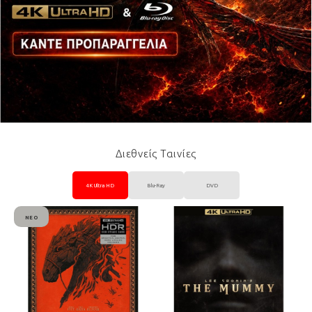
Διεθνείς Ταινίες
4K Ultra HD
Blu-Ray
DVD
ΝΈΟ