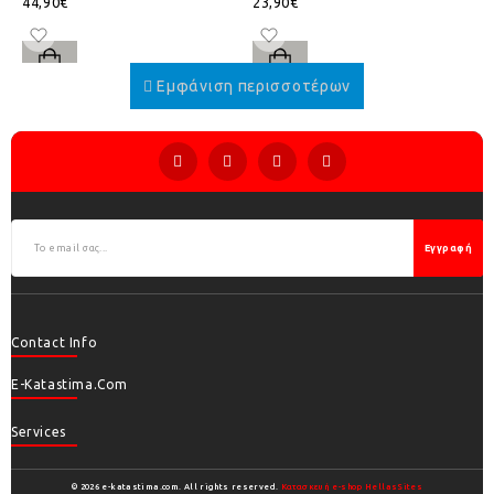
44,90€
23,90€
Εγγραφή
Contact Info
E-Katastima.com
Services
© 2026 e-katastima.com. All rights reserved.
Κατασκευή e-shop HellasSites