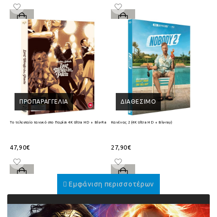
ΠΡΟΠΑΡΑΓΓΕΛΊΑ
ΔΙΑΘΈΣΙΜΟ
Το τελευταίο τανγκό στο Παρίσι 4K Ultra HD + Blu-Ray
Κανένας 2 (4K Ultra HD + Blu-ray)
47,90€
27,90€