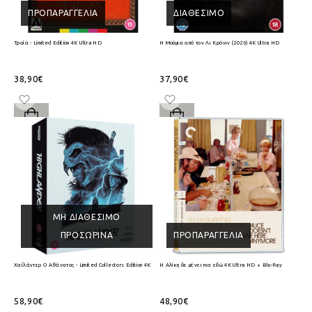
ΠΡΟΠΑΡΑΓΓΕΛΊΑ
ΔΙΑΘΈΣΙΜΟ
Τροία - Limited Edition 4K Ultra HD
Η Μούμια από τον Λι Κρόνιν (2026) 4K Ultra HD
38,90€
37,90€
ΜΗ ΔΙΑΘΈΣΙΜΟ
ΠΡΟΣΩΡΙΝΆ
ΠΡΟΠΑΡΑΓΓΕΛΊΑ
Χαϊλάντερ Ο Αθάνατος - Limited Collectors Edition 4K Ultra HD + Blu-Ray
Η Αλίκη δε μένει πια εδώ 4K Ultra HD + Blu-Ray
58,90€
48,90€