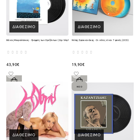
ΔΙΑΘΈΣΙΜΟ
ΔΙΑΘΈΣΙΜΟ
Θάνος Μικρούτσικος - Γραμμές των Οριζόντων (2Lp Vinyl)
Νότης Σφακιανάκης - Οι νότες είναι 7 ψυχές (2CD)
43,90€
19,90€
ΝΈΟ
ΔΙΑΘΈΣΙΜΟ
ΔΙΑΘΈΣΙΜΟ