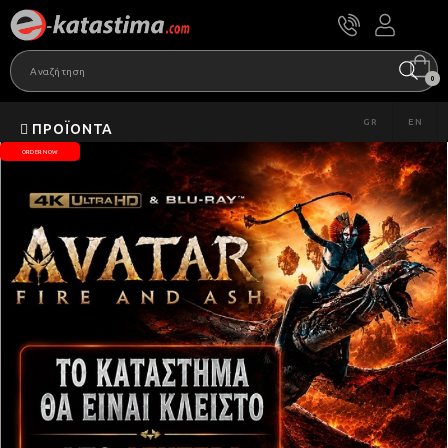
0
GR
EN
ΠΡΟΪΌΝΤΑ
ORDER NOW