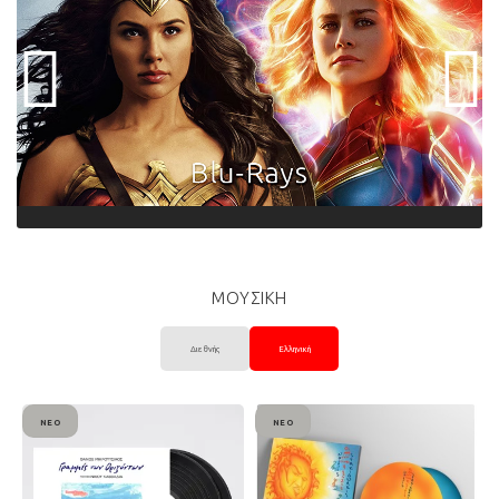
ΜΟΥΣΙΚΗ
Διεθνής
Ελληνική
ΝΈΟ
ΝΈΟ