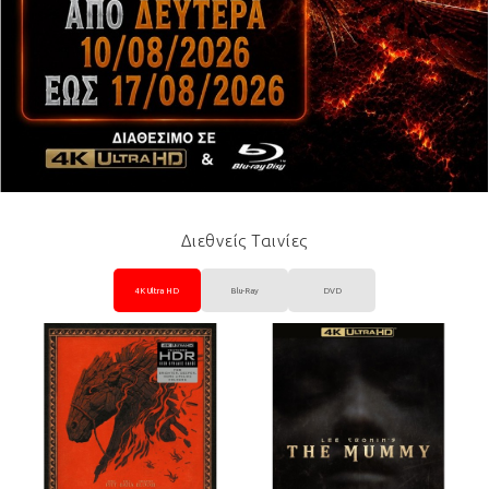
Διεθνείς Ταινίες
4K Ultra HD
Blu-Ray
DVD