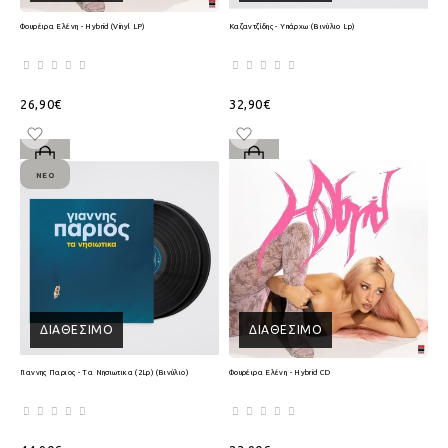
Φουρέιρα Ελένη - Hybrid (Vinyl LP)
Καζαντζίδης - Υπάρχω (Βινύλιο Lp)
26,90€
32,90€
ΝΈΟ
ΔΙΑΘΈΣΙΜΟ
ΔΙΑΘΈΣΙΜΟ
Γιαννης Παριος - Τα Νησιωτικα (2Lp) (Βινύλιο)
Φουρέιρα Ελένη - Hybrid CD