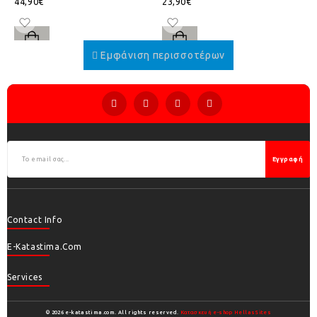
44,90€
23,90€
Εγγραφή
Contact Info
E-Katastima.com
Services
© 2026 e-katastima.com. All rights reserved.
Κατασκευή e-shop HellasSites