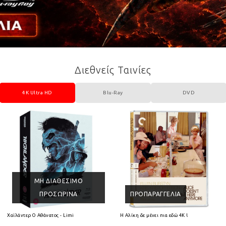
Διεθνείς Ταινίες
4K Ultra HD
Blu-Ray
DVD
ΜΗ ΔΙΑΘΈΣΙΜΟ
ΠΡΟΣΩΡΙΝΆ
ΠΡΟΠΑΡΑΓΓΕΛΊΑ
 HD
Χαϊλάντερ Ο Αθάνατος - Limited Collectors Edition 4K Ultra HD + Blu-Ray
Η Αλίκη δε μένει πια εδώ 4K Ultra HD + Blu-