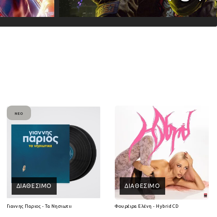
ΝΈΟ
ΔΙΑΘΈΣΙΜΟ
ΔΙΑΘΈΣΙΜΟ
Γιαννης Παριος - Τα Νησιωτικα (2Lp) (Βινύλιο)
Φουρέιρα Ελένη - Hybrid CD