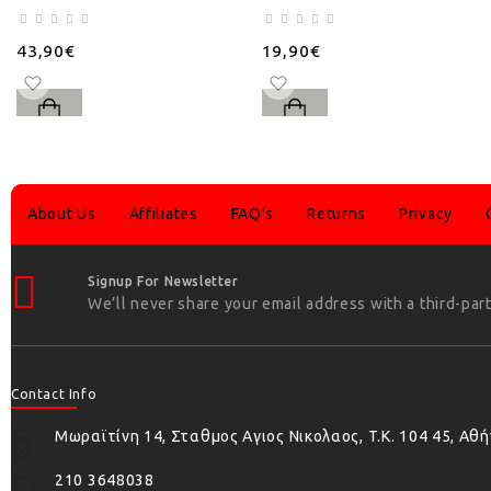
43,90€
19,90€
About Us
Affiliates
FAQ's
Returns
Privacy
Signup For Newsletter
We’ll never share your email address with a third-part
Contact Info
Μωραϊτίνη 14, Σταθμος Αγιος Νικολαος, T.K. 104 45, Αθ
210 3648038