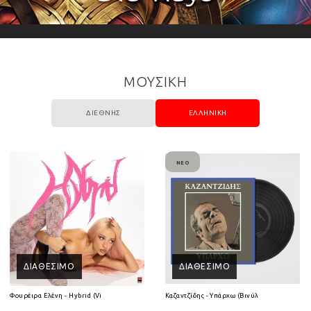
ΜΟΥΣΙΚΗ
ΔΙΕΘΝΉΣ
ΕΛΛΗΝΙΚΉ
ΝΈΟ
ΔΙΑΘΈΣΙΜΟ
ΔΙΑΘΈΣΙΜΟ
(2CD)
Φουρέιρα Ελένη - Hybrid (Vinyl LP)
Καζαντζίδης - Υπάρχω (Βινύλιο Lp)