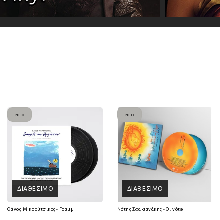
ΝΈΟ
ΝΈΟ
ΔΙΑΘΈΣΙΜΟ
ΔΙΑΘΈΣΙΜΟ
Θάνος Μικρούτσικος - Γραμμές των Οριζόντων (2Lp Vinyl)
Νότης Σφακιανάκης - Οι νότες είναι 7 ψυχές 