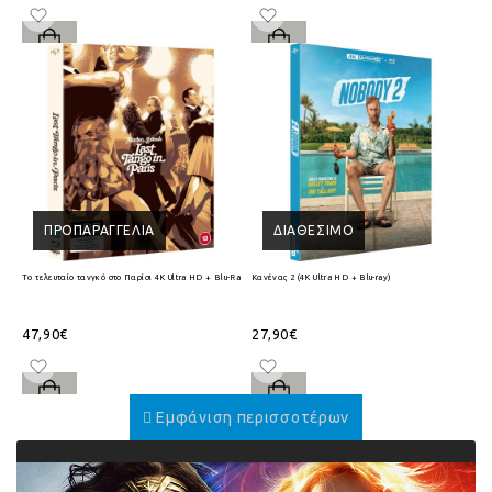
ΠΡΟΠΑΡΑΓΓΕΛΊΑ
ΔΙΑΘΈΣΙΜΟ
Το τελευταίο τανγκό στο Παρίσι 4K Ultra HD + Blu-Ray
Κανένας 2 (4K Ultra HD + Blu-ray)
47,90€
27,90€