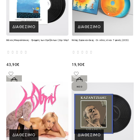
ΔΙΑΘΈΣΙΜΟ
ΔΙΑΘΈΣΙΜΟ
Θάνος Μικρούτσικος - Γραμμές των Οριζόντων (2Lp Vinyl)
Νότης Σφακιανάκης - Οι νότες είναι 7 ψυχές (2CD)
43,90€
19,90€
ΝΈΟ
ΔΙΑΘΈΣΙΜΟ
ΔΙΑΘΈΣΙΜΟ