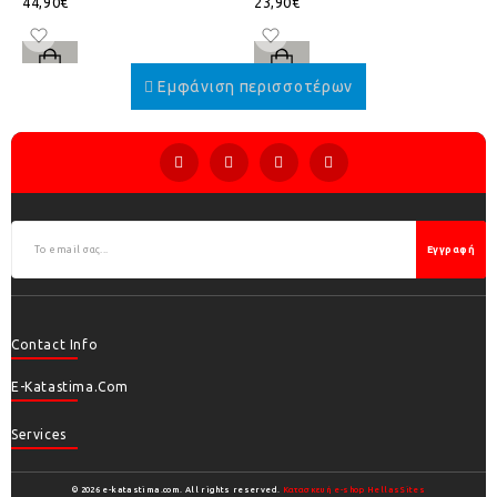
44,90€
23,90€
Εγγραφή
Contact Info
E-Katastima.com
Services
© 2026 e-katastima.com. All rights reserved.
Κατασκευή e-shop HellasSites