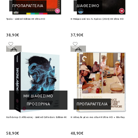
ΠΡΟΠΑΡΑΓΓΕΛΊΑ
ΔΙΑΘΈΣΙΜΟ
Τροία - Limited Edition 4K Ultra HD
Η Μούμια από τον Λι Κρόνιν (2026) 4K Ultra HD
38,90€
37,90€
ΜΗ ΔΙΑΘΈΣΙΜΟ
ΠΡΟΣΩΡΙΝΆ
ΠΡΟΠΑΡΑΓΓΕΛΊΑ
Χαϊλάντερ Ο Αθάνατος - Limited Collectors Edition 4K Ultra HD + Blu-Ray
Η Αλίκη δε μένει πια εδώ 4K Ultra HD + Blu-Ray
58,90€
48,90€