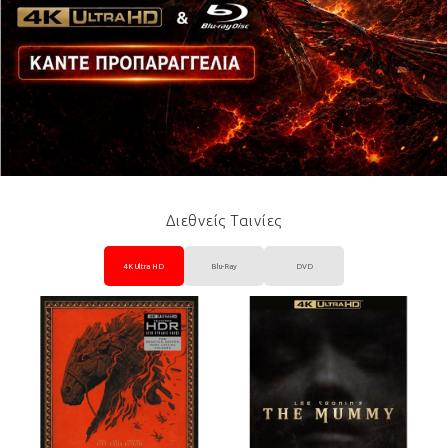
Διεθνείς Ταινίες
4K Ultra HD
Blu-Ray
DVD