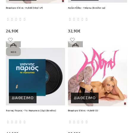
Φουρέιρα Ελένη - Hybrid (Vinyl LP)
Καζαντζίδης - Υπάρχω (Βινύλιο Lp)
26,90€
32,90€
ΝΈΟ
ΔΙΑΘΈΣΙΜΟ
ΔΙΑΘΈΣΙΜΟ
Γιαννης Παριος - Τα Νησιωτικα (2Lp) (Βινύλιο)
Φουρέιρα Ελένη - Hybrid CD