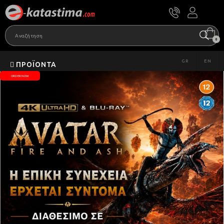
0
GR
EN
ΠΡΟΪΌΝΤΑ
ORDER NOW