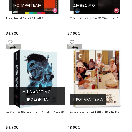
ΠΡΟΠΑΡΑΓΓΕΛΊΑ
ΔΙΑΘΈΣΙΜΟ
Τροία - Limited Edition 4K Ultra HD
Η Μούμια από τον Λι Κρόνιν (2026) 4K Ultra HD
38,90€
37,90€
ΜΗ ΔΙΑΘΈΣΙΜΟ
ΠΡΟΣΩΡΙΝΆ
ΠΡΟΠΑΡΑΓΓΕΛΊΑ
Χαϊλάντερ Ο Αθάνατος - Limited Collectors Edition 4K Ultra HD + Blu-Ray
Η Αλίκη δε μένει πια εδώ 4K Ultra HD + Blu-Ray
58,90€
48,90€