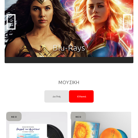
ΜΟΥΣΙΚΗ
Διεθνής
Ελληνική
ΝΈΟ
ΝΈΟ