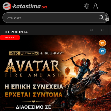
0
GR
EN
ΠΡΟΪΌΝΤΑ
ORDER NOW