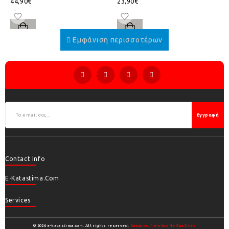
44,90€
23,90€
Εγγραφή
Contact Info
E-Katastima.com
Services
© 2026 e-katastima.com. All rights reserved.
Κατασκευή e-shop HellasSites