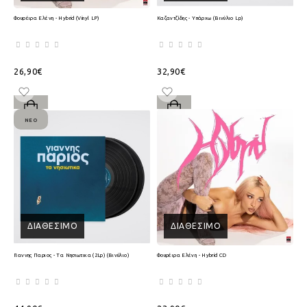
Φουρέιρα Ελένη - Hybrid (Vinyl LP)
Καζαντζίδης - Υπάρχω (Βινύλιο Lp)
26,90€
32,90€
ΝΈΟ
ΔΙΑΘΈΣΙΜΟ
ΔΙΑΘΈΣΙΜΟ
Γιαννης Παριος - Τα Νησιωτικα (2Lp) (Βινύλιο)
Φουρέιρα Ελένη - Hybrid CD