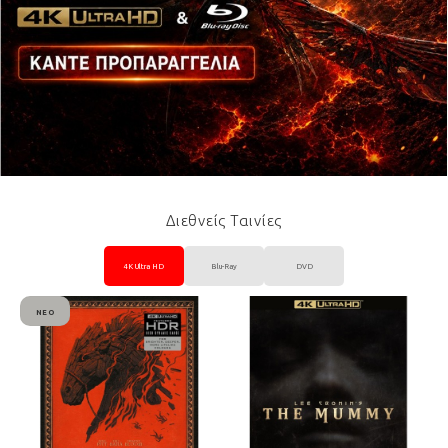
Διεθνείς Ταινίες
4K Ultra HD
Blu-Ray
DVD
ΝΈΟ