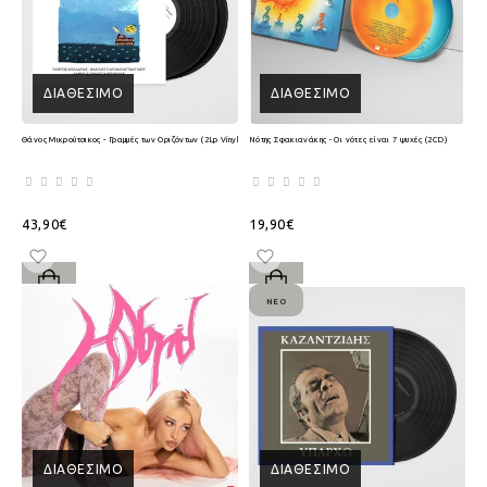
ΔΙΑΘΈΣΙΜΟ
ΔΙΑΘΈΣΙΜΟ
Θάνος Μικρούτσικος - Γραμμές των Οριζόντων (2Lp Vinyl)
Νότης Σφακιανάκης - Οι νότες είναι 7 ψυχές (2CD)
43,90€
19,90€
ΝΈΟ
ΔΙΑΘΈΣΙΜΟ
ΔΙΑΘΈΣΙΜΟ