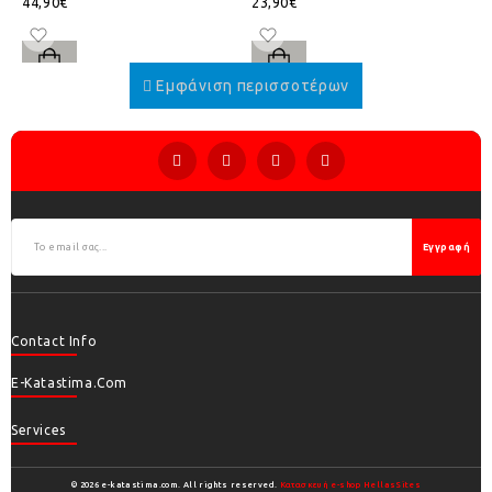
44,90€
23,90€
Εγγραφή
Contact Info
E-Katastima.com
Services
© 2026 e-katastima.com. All rights reserved.
Κατασκευή e-shop HellasSites