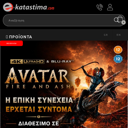
0
GR
EN
ΠΡΟΪΌΝΤΑ
ORDER NOW