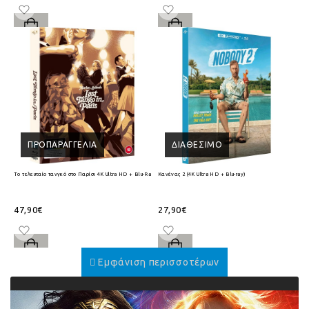
ΠΡΟΠΑΡΑΓΓΕΛΊΑ
ΔΙΑΘΈΣΙΜΟ
Το τελευταίο τανγκό στο Παρίσι 4K Ultra HD + Blu-Ray
Κανένας 2 (4K Ultra HD + Blu-ray)
47,90€
27,90€