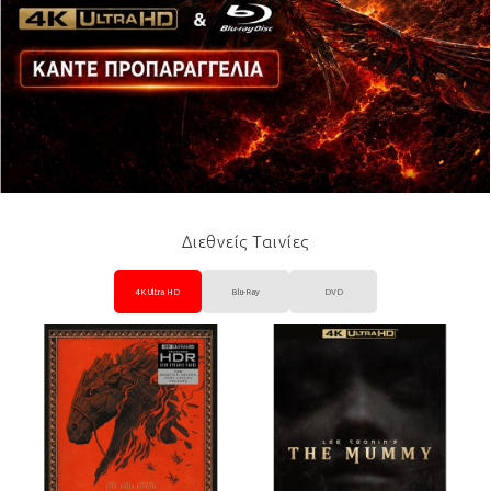
Διεθνείς Ταινίες
4K Ultra HD
Blu-Ray
DVD