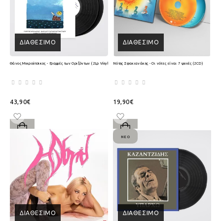
ΔΙΑΘΈΣΙΜΟ
ΔΙΑΘΈΣΙΜΟ
Θάνος Μικρούτσικος - Γραμμές των Οριζόντων (2Lp Vinyl)
Νότης Σφακιανάκης - Οι νότες είναι 7 ψυχές (2CD)
43,90€
19,90€
ΝΈΟ
ΔΙΑΘΈΣΙΜΟ
ΔΙΑΘΈΣΙΜΟ