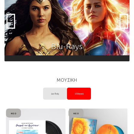
ΜΟΥΣΙΚΗ
Διεθνής
Ελληνική
ΝΈΟ
ΝΈΟ