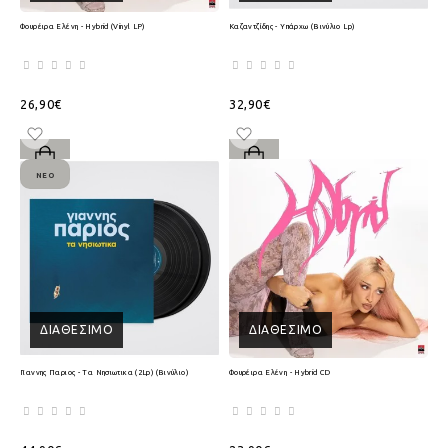
Φουρέιρα Ελένη - Hybrid (Vinyl LP)
Καζαντζίδης - Υπάρχω (Βινύλιο Lp)
26,90€
32,90€
ΝΈΟ
ΔΙΑΘΈΣΙΜΟ
ΔΙΑΘΈΣΙΜΟ
Γιαννης Παριος - Τα Νησιωτικα (2Lp) (Βινύλιο)
Φουρέιρα Ελένη - Hybrid CD