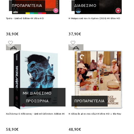
ΠΡΟΠΑΡΑΓΓΕΛΊΑ
ΔΙΑΘΈΣΙΜΟ
Τροία - Limited Edition 4K Ultra HD
Η Μούμια από τον Λι Κρόνιν (2026) 4K Ultra HD
38,90€
37,90€
ΜΗ ΔΙΑΘΈΣΙΜΟ
ΠΡΟΣΩΡΙΝΆ
ΠΡΟΠΑΡΑΓΓΕΛΊΑ
Χαϊλάντερ Ο Αθάνατος - Limited Collectors Edition 4K Ultra HD + Blu-Ray
Η Αλίκη δε μένει πια εδώ 4K Ultra HD + Blu-Ray
58,90€
48,90€