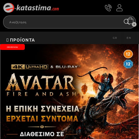
0
GR
EN
ΠΡΟΪΌΝΤΑ
ORDER NOW