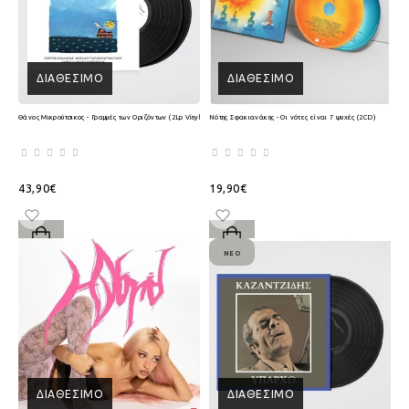
ΔΙΑΘΈΣΙΜΟ
ΔΙΑΘΈΣΙΜΟ
Θάνος Μικρούτσικος - Γραμμές των Οριζόντων (2Lp Vinyl)
Νότης Σφακιανάκης - Οι νότες είναι 7 ψυχές (2CD)
43,90€
19,90€
ΝΈΟ
ΔΙΑΘΈΣΙΜΟ
ΔΙΑΘΈΣΙΜΟ