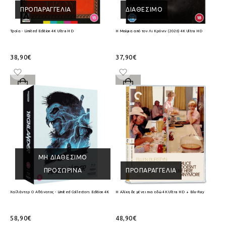
ΠΡΟΠΑΡΑΓΓΕΛΊΑ
ΔΙΑΘΈΣΙΜΟ
Τροία - Limited Edition 4K Ultra HD
Η Μούμια από τον Λι Κρόνιν (2026) 4K Ultra HD
38,90€
37,90€
ΜΗ ΔΙΑΘΈΣΙΜΟ
ΠΡΟΣΩΡΙΝΆ
ΠΡΟΠΑΡΑΓΓΕΛΊΑ
Χαϊλάντερ Ο Αθάνατος - Limited Collectors Edition 4K Ultra HD + Blu-Ray
Η Αλίκη δε μένει πια εδώ 4K Ultra HD + Blu-Ray
58,90€
48,90€