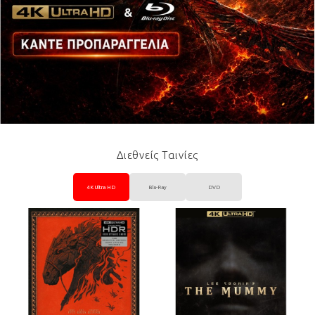
Διεθνείς Ταινίες
4K Ultra HD
Blu-Ray
DVD