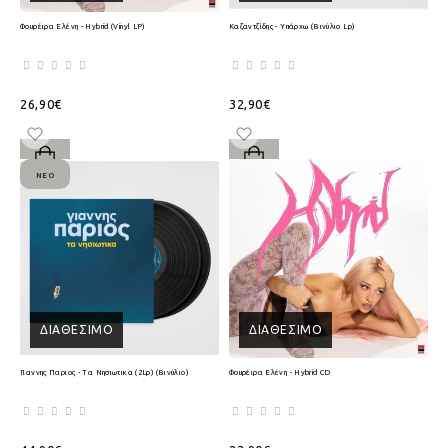
Φουρέιρα Ελένη - Hybrid (Vinyl LP)
Καζαντζίδης - Υπάρχω (Βινύλιο Lp)
26,90€
32,90€
ΝΈΟ
ΔΙΑΘΈΣΙΜΟ
ΔΙΑΘΈΣΙΜΟ
Γιαννης Παριος - Τα Νησιωτικα (2Lp) (Βινύλιο)
Φουρέιρα Ελένη - Hybrid CD