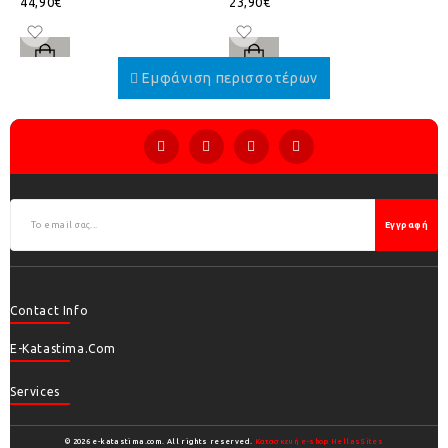
44,90€
23,90€
Εγγραφή
Contact Info
E-Katastima.com
Services
© 2026 e-katastima.com. All rights reserved.
Κατασκευή e-shop HellasSites