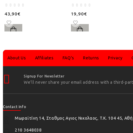
43,90€
19,90€
About Us
Affiliates
FAQ's
Returns
Privacy
Signup For Newsletter
We’ll never share your email address with a third-part
Contact Info
Μωραϊτίνη 14, Σταθμος Αγιος Νικολαος, T.K. 104 45, Αθ
210 3648038