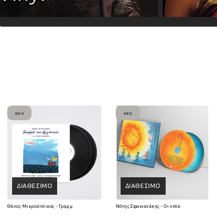
ΝΈΟ
ΝΈΟ
ΔΙΑΘΈΣΙΜΟ
ΔΙΑΘΈΣΙΜΟ
Θάνος Μικρούτσικος - Γραμμές των Οριζόντων (2Lp Vinyl)
Νότης Σφακιανάκης - Οι νότες είναι 7 ψυχές 