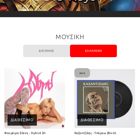
ΜΟΥΣΙΚΗ
ΔΙΕΘΝΉΣ
ΕΛΛΗΝΙΚΉ
ΝΈΟ
ΔΙΑΘΈΣΙΜΟ
ΔΙΑΘΈΣΙΜΟ
(2CD)
Φουρέιρα Ελένη - Hybrid (Vinyl LP)
Καζαντζίδης - Υπάρχω (Βινύλιο Lp)