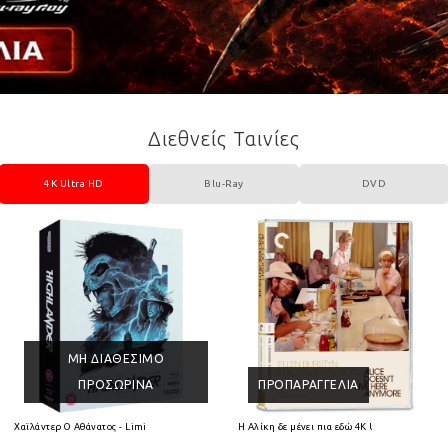
Διεθνείς Ταινίες
4K Ultra HD
Blu-Ray
DVD
ΜΗ ΔΙΑΘΈΣΙΜΟ
ΠΡΟΣΩΡΙΝΆ
ΠΡΟΠΑΡΑΓΓΕΛΊΑ
 HD
Χαϊλάντερ Ο Αθάνατος - Limited Collectors Edition 4K Ultra HD + Blu-Ray
Η Αλίκη δε μένει πια εδώ 4K Ultra HD + Blu-