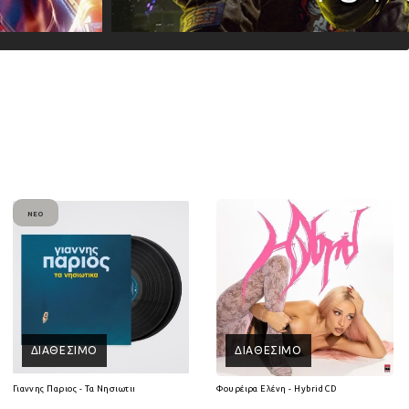
ΝΈΟ
ΔΙΑΘΈΣΙΜΟ
ΔΙΑΘΈΣΙΜΟ
Γιαννης Παριος - Τα Νησιωτικα (2Lp) (Βινύλιο)
Φουρέιρα Ελένη - Hybrid CD