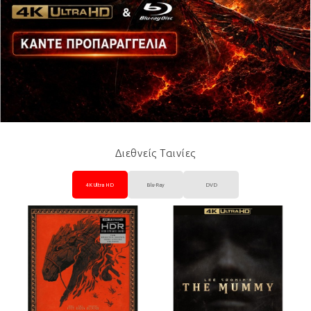
Διεθνείς Ταινίες
4K Ultra HD
Blu-Ray
DVD