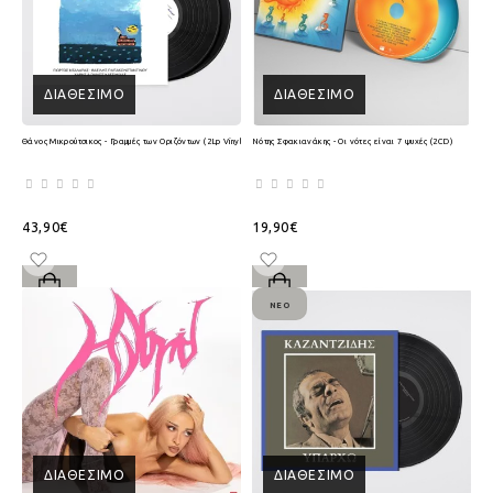
ΔΙΑΘΈΣΙΜΟ
ΔΙΑΘΈΣΙΜΟ
Θάνος Μικρούτσικος - Γραμμές των Οριζόντων (2Lp Vinyl)
Νότης Σφακιανάκης - Οι νότες είναι 7 ψυχές (2CD)
43,90€
19,90€
ΝΈΟ
ΔΙΑΘΈΣΙΜΟ
ΔΙΑΘΈΣΙΜΟ