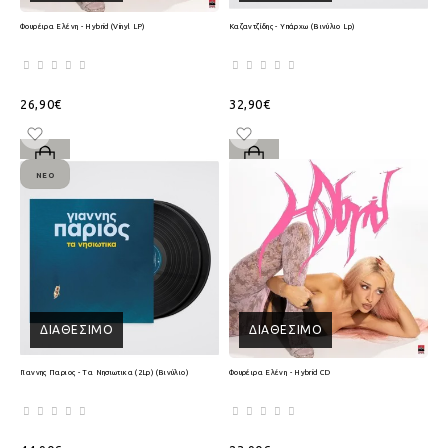
Φουρέιρα Ελένη - Hybrid (Vinyl LP)
Καζαντζίδης - Υπάρχω (Βινύλιο Lp)
26,90€
32,90€
ΝΈΟ
ΔΙΑΘΈΣΙΜΟ
ΔΙΑΘΈΣΙΜΟ
Γιαννης Παριος - Τα Νησιωτικα (2Lp) (Βινύλιο)
Φουρέιρα Ελένη - Hybrid CD