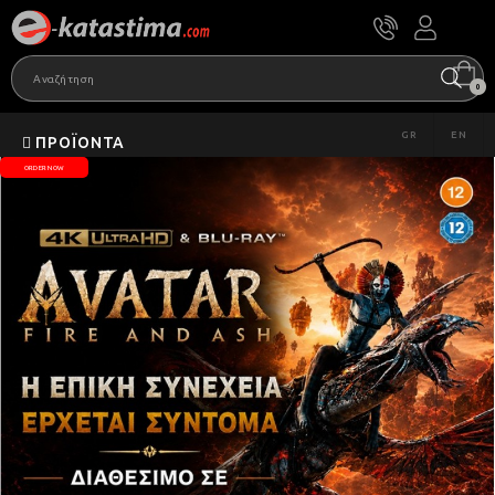
0
GR
EN
ΠΡΟΪΌΝΤΑ
ORDER NOW