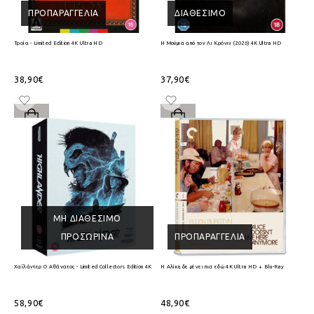
ΠΡΟΠΑΡΑΓΓΕΛΊΑ
ΔΙΑΘΈΣΙΜΟ
Τροία - Limited Edition 4K Ultra HD
Η Μούμια από τον Λι Κρόνιν (2026) 4K Ultra HD
38,90€
37,90€
ΜΗ ΔΙΑΘΈΣΙΜΟ
ΠΡΟΣΩΡΙΝΆ
ΠΡΟΠΑΡΑΓΓΕΛΊΑ
Χαϊλάντερ Ο Αθάνατος - Limited Collectors Edition 4K Ultra HD + Blu-Ray
Η Αλίκη δε μένει πια εδώ 4K Ultra HD + Blu-Ray
58,90€
48,90€