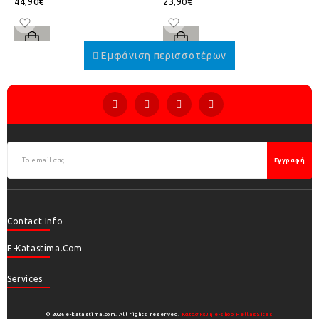
44,90€
23,90€
Εγγραφή
Contact Info
E-Katastima.com
Services
© 2026 e-katastima.com. All rights reserved.
Κατασκευή e-shop HellasSites