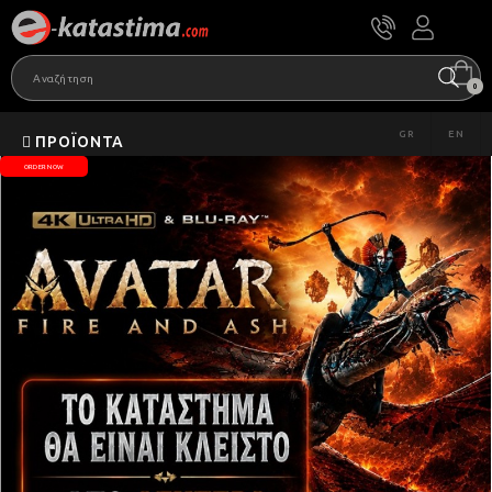
0
GR
EN
ΠΡΟΪΌΝΤΑ
ORDER NOW