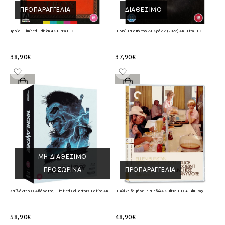
ΠΡΟΠΑΡΑΓΓΕΛΊΑ
ΔΙΑΘΈΣΙΜΟ
Τροία - Limited Edition 4K Ultra HD
Η Μούμια από τον Λι Κρόνιν (2026) 4K Ultra HD
38,90€
37,90€
ΜΗ ΔΙΑΘΈΣΙΜΟ
ΠΡΟΣΩΡΙΝΆ
ΠΡΟΠΑΡΑΓΓΕΛΊΑ
Χαϊλάντερ Ο Αθάνατος - Limited Collectors Edition 4K Ultra HD + Blu-Ray
Η Αλίκη δε μένει πια εδώ 4K Ultra HD + Blu-Ray
58,90€
48,90€