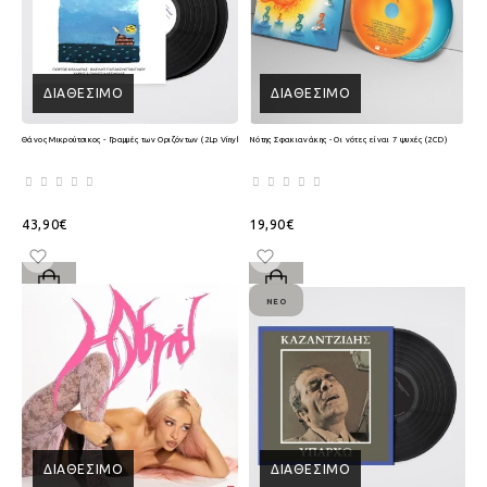
ΔΙΑΘΈΣΙΜΟ
ΔΙΑΘΈΣΙΜΟ
Θάνος Μικρούτσικος - Γραμμές των Οριζόντων (2Lp Vinyl)
Νότης Σφακιανάκης - Οι νότες είναι 7 ψυχές (2CD)
43,90€
19,90€
ΝΈΟ
ΔΙΑΘΈΣΙΜΟ
ΔΙΑΘΈΣΙΜΟ