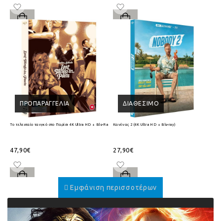
ΠΡΟΠΑΡΑΓΓΕΛΊΑ
ΔΙΑΘΈΣΙΜΟ
Το τελευταίο τανγκό στο Παρίσι 4K Ultra HD + Blu-Ray
Κανένας 2 (4K Ultra HD + Blu-ray)
47,90€
27,90€