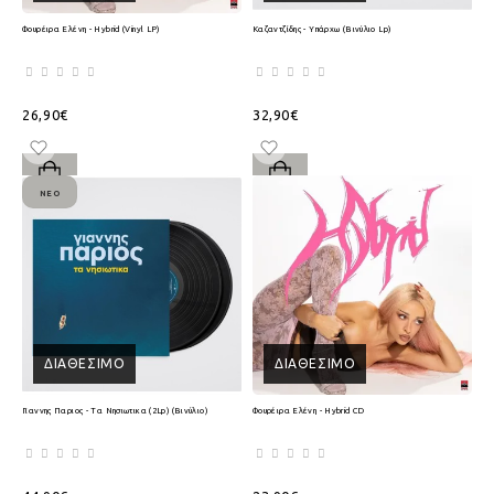
Φουρέιρα Ελένη - Hybrid (Vinyl LP)
Καζαντζίδης - Υπάρχω (Βινύλιο Lp)
26,90€
32,90€
ΝΈΟ
ΔΙΑΘΈΣΙΜΟ
ΔΙΑΘΈΣΙΜΟ
Γιαννης Παριος - Τα Νησιωτικα (2Lp) (Βινύλιο)
Φουρέιρα Ελένη - Hybrid CD