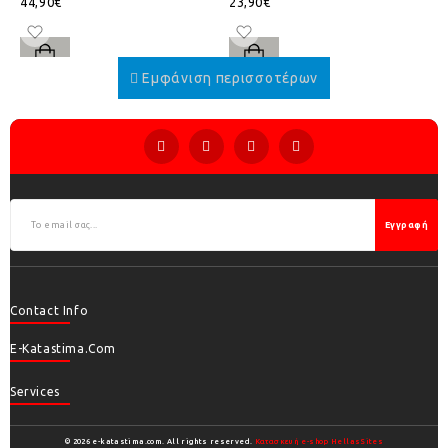
44,90€
23,90€
Εγγραφή
Contact Info
E-Katastima.com
Services
© 2026 e-katastima.com. All rights reserved.
Κατασκευή e-shop HellasSites