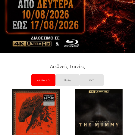
Διεθνείς Ταινίες
4K Ultra HD
Blu-Ray
DVD