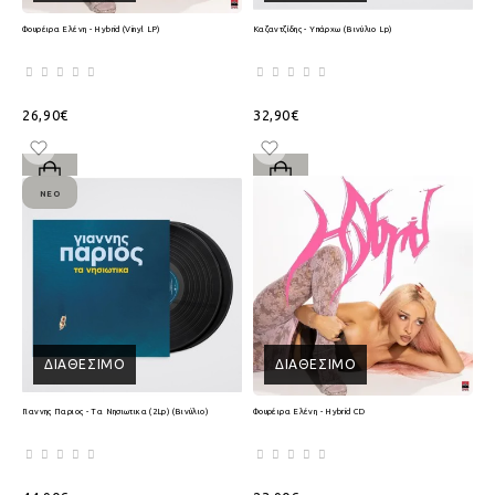
Φουρέιρα Ελένη - Hybrid (Vinyl LP)
Καζαντζίδης - Υπάρχω (Βινύλιο Lp)
26,90€
32,90€
ΝΈΟ
ΔΙΑΘΈΣΙΜΟ
ΔΙΑΘΈΣΙΜΟ
Γιαννης Παριος - Τα Νησιωτικα (2Lp) (Βινύλιο)
Φουρέιρα Ελένη - Hybrid CD