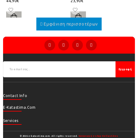
44,90€
23,90€
Εγγραφή
Contact Info
E-Katastima.com
Services
© 2026 e-katastima.com. All rights reserved.
Κατασκευή e-shop HellasSites