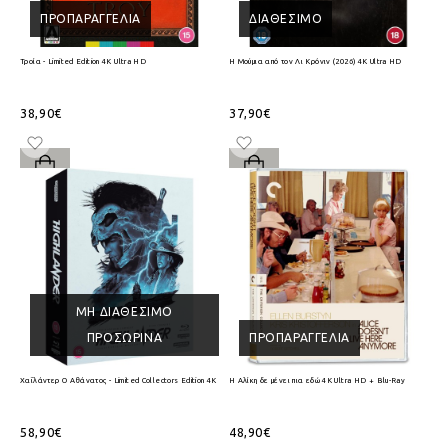
ΠΡΟΠΑΡΑΓΓΕΛΊΑ
ΔΙΑΘΈΣΙΜΟ
Τροία - Limited Edition 4K Ultra HD
Η Μούμια από τον Λι Κρόνιν (2026) 4K Ultra HD
38,90€
37,90€
ΜΗ ΔΙΑΘΈΣΙΜΟ
ΠΡΟΣΩΡΙΝΆ
ΠΡΟΠΑΡΑΓΓΕΛΊΑ
Χαϊλάντερ Ο Αθάνατος - Limited Collectors Edition 4K Ultra HD + Blu-Ray
Η Αλίκη δε μένει πια εδώ 4K Ultra HD + Blu-Ray
58,90€
48,90€