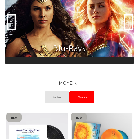
ΜΟΥΣΙΚΗ
Διεθνής
Ελληνική
ΝΈΟ
ΝΈΟ