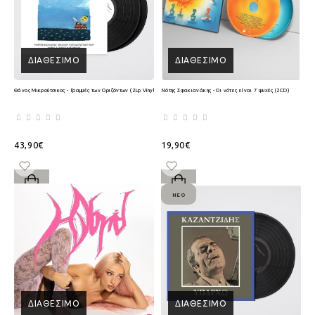
ΔΙΑΘΈΣΙΜΟ
ΔΙΑΘΈΣΙΜΟ
Θάνος Μικρούτσικος - Γραμμές των Οριζόντων (2Lp Vinyl)
Νότης Σφακιανάκης - Οι νότες είναι 7 ψυχές (2CD)
43,90€
19,90€
ΝΈΟ
ΔΙΑΘΈΣΙΜΟ
ΔΙΑΘΈΣΙΜΟ