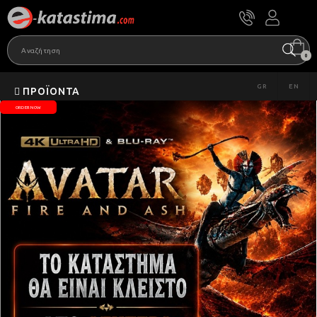
0
GR
EN
ΠΡΟΪΌΝΤΑ
ORDER NOW