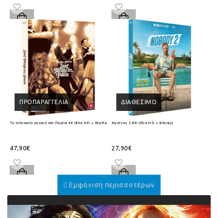
ΠΡΟΠΑΡΑΓΓΕΛΊΑ
ΔΙΑΘΈΣΙΜΟ
Το τελευταίο τανγκό στο Παρίσι 4K Ultra HD + Blu-Ray
Κανένας 2 (4K Ultra HD + Blu-ray)
47,90€
27,90€