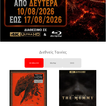
Διεθνείς Ταινίες
4K Ultra HD
Blu-Ray
DVD