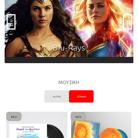
ΜΟΥΣΙΚΗ
Διεθνής
Ελληνική
ΝΈΟ
ΝΈΟ