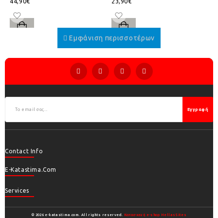
44,90€
23,90€
Εγγραφή
Contact Info
E-Katastima.com
Services
© 2026 e-katastima.com. All rights reserved.
Κατασκευή e-shop HellasSites