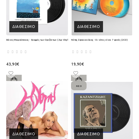
ΔΙΑΘΈΣΙΜΟ
ΔΙΑΘΈΣΙΜΟ
Θάνος Μικρούτσικος - Γραμμές των Οριζόντων (2Lp Vinyl)
Νότης Σφακιανάκης - Οι νότες είναι 7 ψυχές (2CD)
43,90€
19,90€
ΝΈΟ
ΔΙΑΘΈΣΙΜΟ
ΔΙΑΘΈΣΙΜΟ