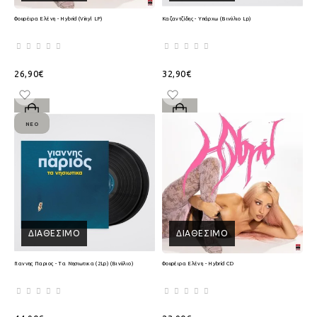
Φουρέιρα Ελένη - Hybrid (Vinyl LP)
Καζαντζίδης - Υπάρχω (Βινύλιο Lp)
26,90€
32,90€
ΝΈΟ
ΔΙΑΘΈΣΙΜΟ
ΔΙΑΘΈΣΙΜΟ
Γιαννης Παριος - Τα Νησιωτικα (2Lp) (Βινύλιο)
Φουρέιρα Ελένη - Hybrid CD