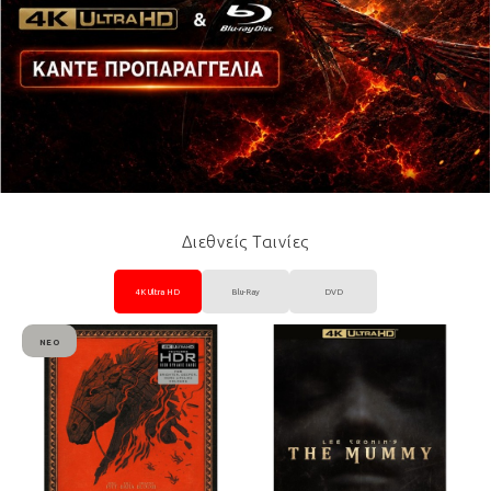
Διεθνείς Ταινίες
4K Ultra HD
Blu-Ray
DVD
ΝΈΟ