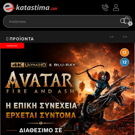
0
GR
EN
ΠΡΟΪΌΝΤΑ
ORDER NOW