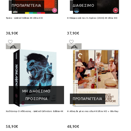
ΠΡΟΠΑΡΑΓΓΕΛΊΑ
ΔΙΑΘΈΣΙΜΟ
Τροία - Limited Edition 4K Ultra HD
Η Μούμια από τον Λι Κρόνιν (2026) 4K Ultra HD
38,90€
37,90€
ΜΗ ΔΙΑΘΈΣΙΜΟ
ΠΡΟΣΩΡΙΝΆ
ΠΡΟΠΑΡΑΓΓΕΛΊΑ
Χαϊλάντερ Ο Αθάνατος - Limited Collectors Edition 4K Ultra HD + Blu-Ray
Η Αλίκη δε μένει πια εδώ 4K Ultra HD + Blu-Ray
58,90€
48,90€