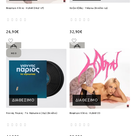
Φουρέιρα Ελένη - Hybrid (Vinyl LP)
Καζαντζίδης - Υπάρχω (Βινύλιο Lp)
26,90€
32,90€
ΝΈΟ
ΔΙΑΘΈΣΙΜΟ
ΔΙΑΘΈΣΙΜΟ
Γιαννης Παριος - Τα Νησιωτικα (2Lp) (Βινύλιο)
Φουρέιρα Ελένη - Hybrid CD