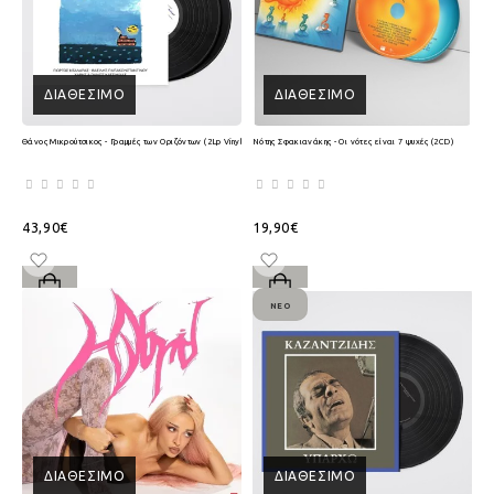
ΔΙΑΘΈΣΙΜΟ
ΔΙΑΘΈΣΙΜΟ
Θάνος Μικρούτσικος - Γραμμές των Οριζόντων (2Lp Vinyl)
Νότης Σφακιανάκης - Οι νότες είναι 7 ψυχές (2CD)
43,90€
19,90€
ΝΈΟ
ΔΙΑΘΈΣΙΜΟ
ΔΙΑΘΈΣΙΜΟ