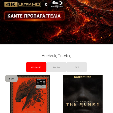
Διεθνείς Ταινίες
4K Ultra HD
Blu-Ray
DVD
ΝΈΟ