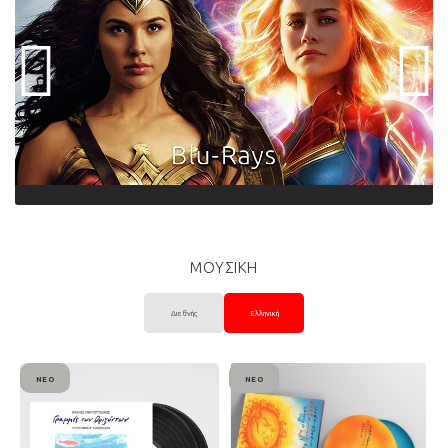
ΜΟΥΣΙΚΗ
Διεθνής
Ελληνική
ΝΈΟ
ΝΈΟ