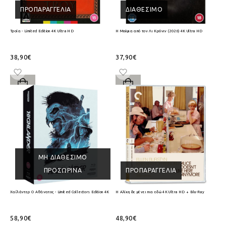
ΠΡΟΠΑΡΑΓΓΕΛΊΑ
ΔΙΑΘΈΣΙΜΟ
Τροία - Limited Edition 4K Ultra HD
Η Μούμια από τον Λι Κρόνιν (2026) 4K Ultra HD
38,90€
37,90€
ΜΗ ΔΙΑΘΈΣΙΜΟ
ΠΡΟΣΩΡΙΝΆ
ΠΡΟΠΑΡΑΓΓΕΛΊΑ
Χαϊλάντερ Ο Αθάνατος - Limited Collectors Edition 4K Ultra HD + Blu-Ray
Η Αλίκη δε μένει πια εδώ 4K Ultra HD + Blu-Ray
58,90€
48,90€