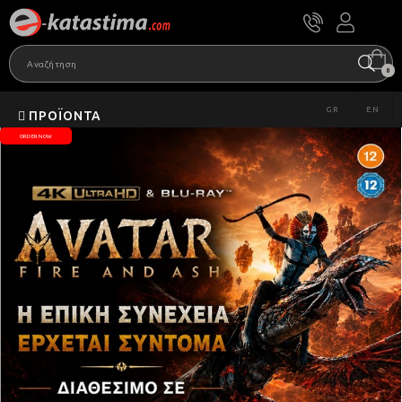
0
GR
EN
ΠΡΟΪΌΝΤΑ
ORDER NOW