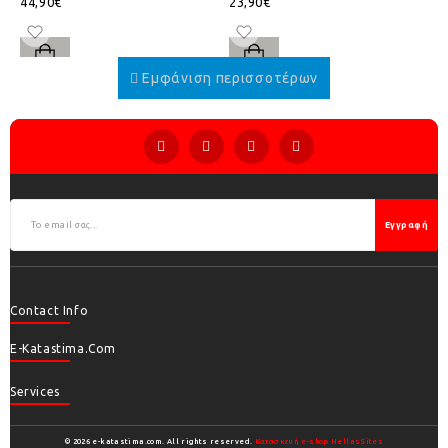
44,90€
23,90€
Εγγραφή
Contact Info
E-Katastima.com
Services
© 2026 e-katastima.com. All rights reserved.
Κατασκευή e-shop HellasSites