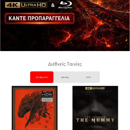
Διεθνείς Ταινίες
4K Ultra HD
Blu-Ray
DVD