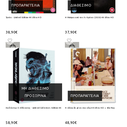
ΠΡΟΠΑΡΑΓΓΕΛΊΑ
ΔΙΑΘΈΣΙΜΟ
Τροία - Limited Edition 4K Ultra HD
Η Μούμια από τον Λι Κρόνιν (2026) 4K Ultra HD
38,90€
37,90€
ΜΗ ΔΙΑΘΈΣΙΜΟ
ΠΡΟΣΩΡΙΝΆ
ΠΡΟΠΑΡΑΓΓΕΛΊΑ
Χαϊλάντερ Ο Αθάνατος - Limited Collectors Edition 4K Ultra HD + Blu-Ray
Η Αλίκη δε μένει πια εδώ 4K Ultra HD + Blu-Ray
58,90€
48,90€