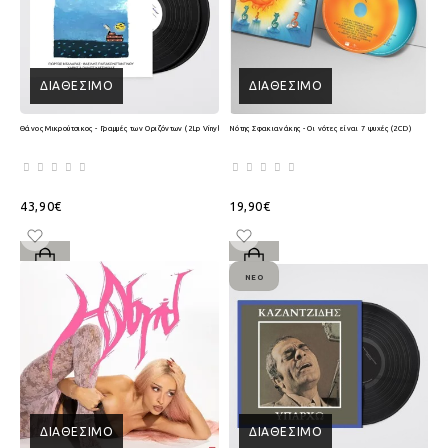
ΔΙΑΘΈΣΙΜΟ
ΔΙΑΘΈΣΙΜΟ
Θάνος Μικρούτσικος - Γραμμές των Οριζόντων (2Lp Vinyl)
Νότης Σφακιανάκης - Οι νότες είναι 7 ψυχές (2CD)
43,90€
19,90€
ΝΈΟ
ΔΙΑΘΈΣΙΜΟ
ΔΙΑΘΈΣΙΜΟ