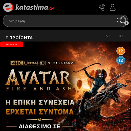
0
GR
EN
ΠΡΟΪΌΝΤΑ
ORDER NOW