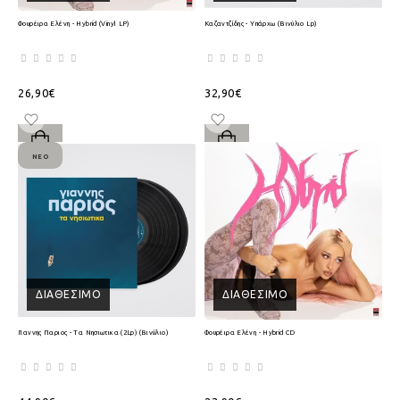
Φουρέιρα Ελένη - Hybrid (Vinyl LP)
Καζαντζίδης - Υπάρχω (Βινύλιο Lp)
26,90€
32,90€
ΝΈΟ
ΔΙΑΘΈΣΙΜΟ
ΔΙΑΘΈΣΙΜΟ
Γιαννης Παριος - Τα Νησιωτικα (2Lp) (Βινύλιο)
Φουρέιρα Ελένη - Hybrid CD