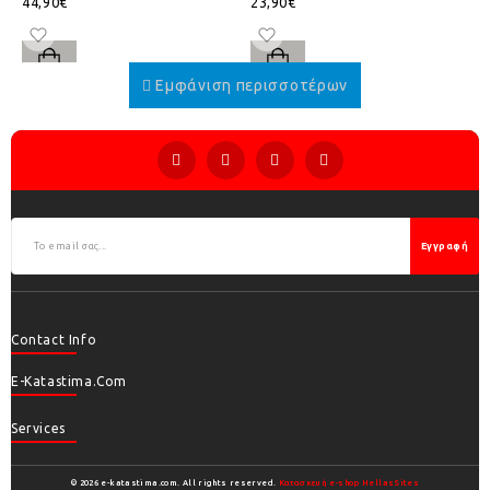
44,90€
23,90€
Εγγραφή
Contact Info
E-Katastima.com
Services
© 2026 e-katastima.com. All rights reserved.
Κατασκευή e-shop HellasSites