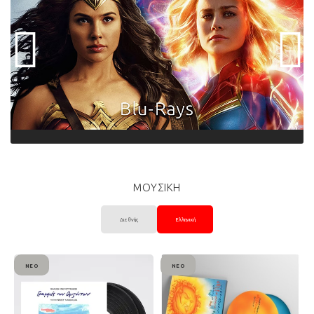
ΜΟΥΣΙΚΗ
Διεθνής
Ελληνική
ΝΈΟ
ΝΈΟ