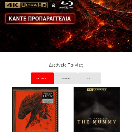
Διεθνείς Ταινίες
4K Ultra HD
Blu-Ray
DVD