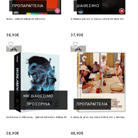
ΠΡΟΠΑΡΑΓΓΕΛΊΑ
ΔΙΑΘΈΣΙΜΟ
Τροία - Limited Edition 4K Ultra HD
Η Μούμια από τον Λι Κρόνιν (2026) 4K Ultra HD
38,90€
37,90€
ΜΗ ΔΙΑΘΈΣΙΜΟ
ΠΡΟΣΩΡΙΝΆ
ΠΡΟΠΑΡΑΓΓΕΛΊΑ
Χαϊλάντερ Ο Αθάνατος - Limited Collectors Edition 4K Ultra HD + Blu-Ray
Η Αλίκη δε μένει πια εδώ 4K Ultra HD + Blu-Ray
58,90€
48,90€