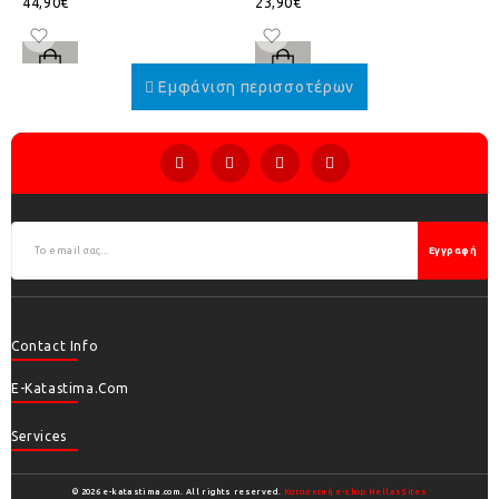
44,90€
23,90€
Εγγραφή
Contact Info
E-Katastima.com
Services
© 2026 e-katastima.com. All rights reserved.
Κατασκευή e-shop HellasSites