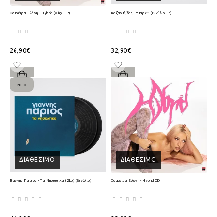
Φουρέιρα Ελένη - Hybrid (Vinyl LP)
Καζαντζίδης - Υπάρχω (Βινύλιο Lp)
26,90€
32,90€
ΝΈΟ
ΔΙΑΘΈΣΙΜΟ
ΔΙΑΘΈΣΙΜΟ
Γιαννης Παριος - Τα Νησιωτικα (2Lp) (Βινύλιο)
Φουρέιρα Ελένη - Hybrid CD