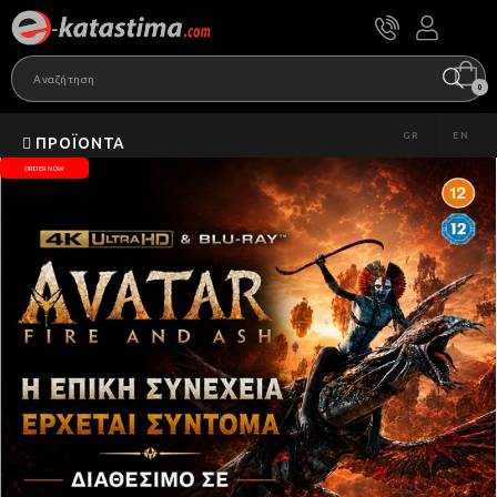
0
GR
EN
ΠΡΟΪΌΝΤΑ
ORDER NOW