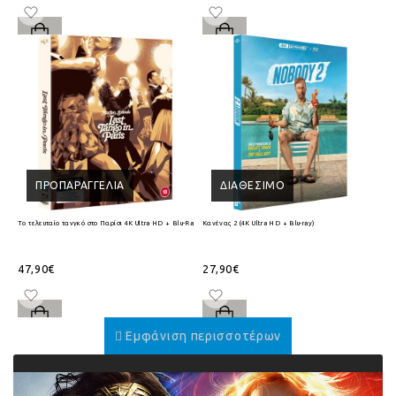
ΠΡΟΠΑΡΑΓΓΕΛΊΑ
ΔΙΑΘΈΣΙΜΟ
Το τελευταίο τανγκό στο Παρίσι 4K Ultra HD + Blu-Ray
Κανένας 2 (4K Ultra HD + Blu-ray)
47,90€
27,90€