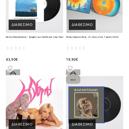
ΔΙΑΘΈΣΙΜΟ
ΔΙΑΘΈΣΙΜΟ
Θάνος Μικρούτσικος - Γραμμές των Οριζόντων (2Lp Vinyl)
Νότης Σφακιανάκης - Οι νότες είναι 7 ψυχές (2CD)
43,90€
19,90€
ΝΈΟ
ΔΙΑΘΈΣΙΜΟ
ΔΙΑΘΈΣΙΜΟ