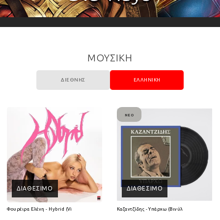
ΜΟΥΣΙΚΗ
ΔΙΕΘΝΉΣ
ΕΛΛΗΝΙΚΉ
ΝΈΟ
ΔΙΑΘΈΣΙΜΟ
ΔΙΑΘΈΣΙΜΟ
(2CD)
Φουρέιρα Ελένη - Hybrid (Vinyl LP)
Καζαντζίδης - Υπάρχω (Βινύλιο Lp)