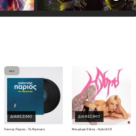
ΝΈΟ
ΔΙΑΘΈΣΙΜΟ
ΔΙΑΘΈΣΙΜΟ
Γιαννης Παριος - Τα Νησιωτικα (2Lp) (Βινύλιο)
Φουρέιρα Ελένη - Hybrid CD