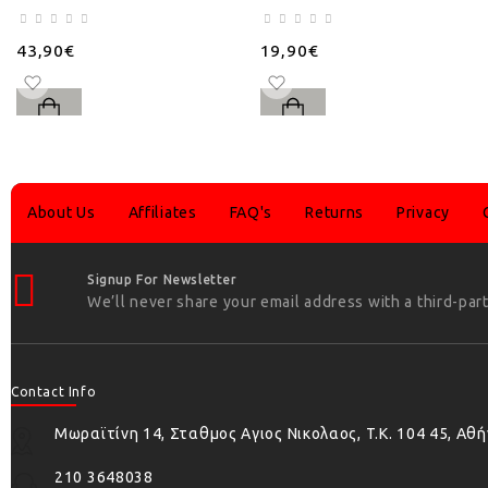
43,90€
19,90€
About Us
Affiliates
FAQ's
Returns
Privacy
Signup For Newsletter
We’ll never share your email address with a third-part
Contact Info
Μωραϊτίνη 14, Σταθμος Αγιος Νικολαος, T.K. 104 45, Αθ
210 3648038