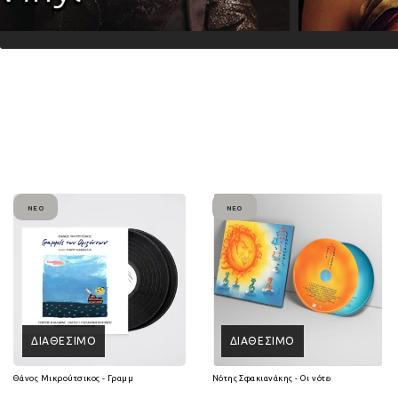
ΝΈΟ
ΝΈΟ
ΔΙΑΘΈΣΙΜΟ
ΔΙΑΘΈΣΙΜΟ
Θάνος Μικρούτσικος - Γραμμές των Οριζόντων (2Lp Vinyl)
Νότης Σφακιανάκης - Οι νότες είναι 7 ψυχές 