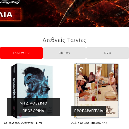
Διεθνείς Ταινίες
4K Ultra HD
Blu-Ray
DVD
ΜΗ ΔΙΑΘΈΣΙΜΟ
ΠΡΟΣΩΡΙΝΆ
ΠΡΟΠΑΡΑΓΓΕΛΊΑ
 HD
Χαϊλάντερ Ο Αθάνατος - Limited Collectors Edition 4K Ultra HD + Blu-Ray
Η Αλίκη δε μένει πια εδώ 4K Ultra HD + Blu-