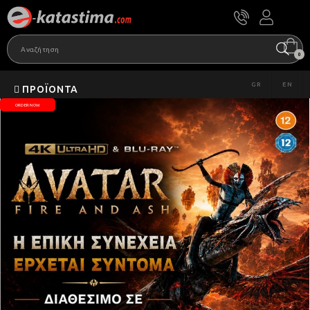
0
GR
EN
ΠΡΟΪΌΝΤΑ
ORDER NOW