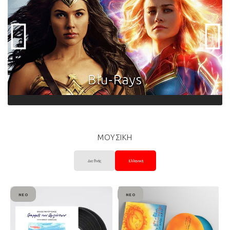
ΜΟΥΣΙΚΗ
Διεθνής
Ελληνική
ΝΈΟ
ΝΈΟ