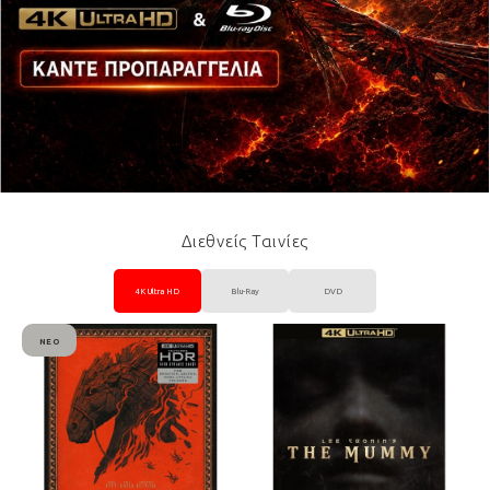
Διεθνείς Ταινίες
4K Ultra HD
Blu-Ray
DVD
ΝΈΟ