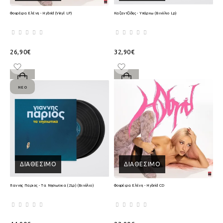
Φουρέιρα Ελένη - Hybrid (Vinyl LP)
Καζαντζίδης - Υπάρχω (Βινύλιο Lp)
26,90€
32,90€
ΝΈΟ
ΔΙΑΘΈΣΙΜΟ
ΔΙΑΘΈΣΙΜΟ
Γιαννης Παριος - Τα Νησιωτικα (2Lp) (Βινύλιο)
Φουρέιρα Ελένη - Hybrid CD