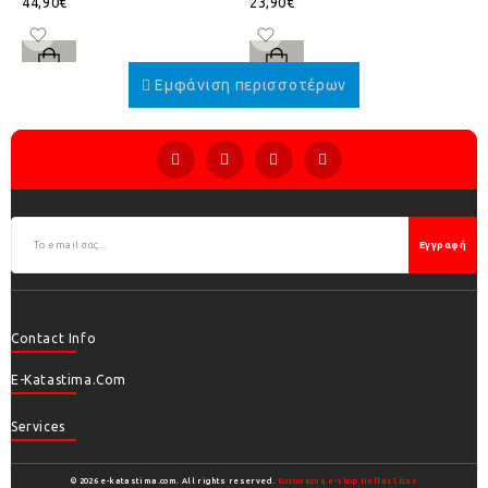
44,90€
23,90€
Εγγραφή
Contact Info
E-Katastima.com
Services
© 2026 e-katastima.com. All rights reserved.
Κατασκευή e-shop HellasSites