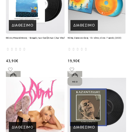
ΔΙΑΘΈΣΙΜΟ
ΔΙΑΘΈΣΙΜΟ
Θάνος Μικρούτσικος - Γραμμές των Οριζόντων (2Lp Vinyl)
Νότης Σφακιανάκης - Οι νότες είναι 7 ψυχές (2CD)
43,90€
19,90€
ΝΈΟ
ΔΙΑΘΈΣΙΜΟ
ΔΙΑΘΈΣΙΜΟ