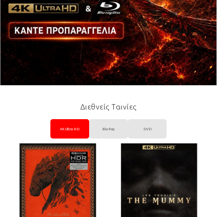
Διεθνείς Ταινίες
4K Ultra HD
Blu-Ray
DVD