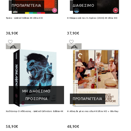
ΠΡΟΠΑΡΑΓΓΕΛΊΑ
ΔΙΑΘΈΣΙΜΟ
Τροία - Limited Edition 4K Ultra HD
Η Μούμια από τον Λι Κρόνιν (2026) 4K Ultra HD
38,90€
37,90€
ΜΗ ΔΙΑΘΈΣΙΜΟ
ΠΡΟΣΩΡΙΝΆ
ΠΡΟΠΑΡΑΓΓΕΛΊΑ
Χαϊλάντερ Ο Αθάνατος - Limited Collectors Edition 4K Ultra HD + Blu-Ray
Η Αλίκη δε μένει πια εδώ 4K Ultra HD + Blu-Ray
58,90€
48,90€