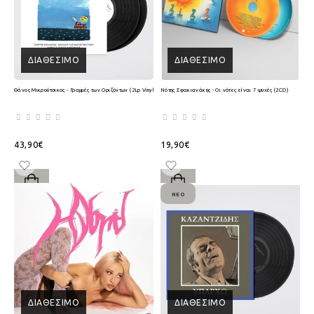
ΔΙΑΘΈΣΙΜΟ
ΔΙΑΘΈΣΙΜΟ
Θάνος Μικρούτσικος - Γραμμές των Οριζόντων (2Lp Vinyl)
Νότης Σφακιανάκης - Οι νότες είναι 7 ψυχές (2CD)
43,90€
19,90€
ΝΈΟ
ΔΙΑΘΈΣΙΜΟ
ΔΙΑΘΈΣΙΜΟ