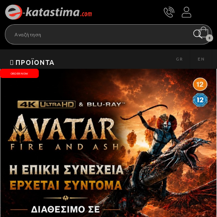
0
GR
EN
ΠΡΟΪΌΝΤΑ
ORDER NOW