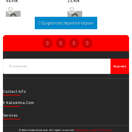
44,90€
23,90€
Εγγραφή
Contact Info
E-Katastima.com
Services
© 2026 e-katastima.com. All rights reserved.
Κατασκευή e-shop HellasSites