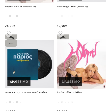
Φουρέιρα Ελένη - Hybrid (Vinyl LP)
Καζαντζίδης - Υπάρχω (Βινύλιο Lp)
26,90€
32,90€
ΝΈΟ
ΔΙΑΘΈΣΙΜΟ
ΔΙΑΘΈΣΙΜΟ
Γιαννης Παριος - Τα Νησιωτικα (2Lp) (Βινύλιο)
Φουρέιρα Ελένη - Hybrid CD