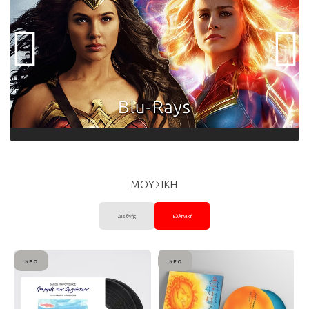
ΜΟΥΣΙΚΗ
Διεθνής
Ελληνική
ΝΈΟ
ΝΈΟ