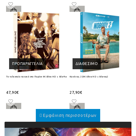
ΠΡΟΠΑΡΑΓΓΕΛΊΑ
ΔΙΑΘΈΣΙΜΟ
Το τελευταίο τανγκό στο Παρίσι 4K Ultra HD + Blu-Ray
Κανένας 2 (4K Ultra HD + Blu-ray)
47,90€
27,90€