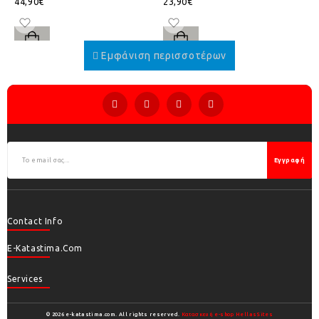
44,90€
23,90€
Εγγραφή
Contact Info
E-Katastima.com
Services
© 2026 e-katastima.com. All rights reserved.
Κατασκευή e-shop HellasSites