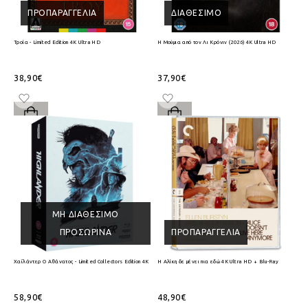
ΠΡΟΠΑΡΑΓΓΕΛΊΑ
ΔΙΑΘΈΣΙΜΟ
Τροία - Limited Edition 4K Ultra HD
Η Μούμια από τον Λι Κρόνιν (2026) 4K Ultra HD
38,90€
37,90€
ΜΗ ΔΙΑΘΈΣΙΜΟ
ΠΡΟΣΩΡΙΝΆ
ΠΡΟΠΑΡΑΓΓΕΛΊΑ
Χαϊλάντερ Ο Αθάνατος - Limited Collectors Edition 4K Ultra HD + Blu-Ray
Η Αλίκη δε μένει πια εδώ 4K Ultra HD + Blu-Ray
58,90€
48,90€