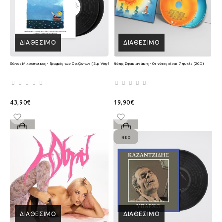
ΔΙΑΘΈΣΙΜΟ
ΔΙΑΘΈΣΙΜΟ
Θάνος Μικρούτσικος - Γραμμές των Οριζόντων (2Lp Vinyl)
Νότης Σφακιανάκης - Οι νότες είναι 7 ψυχές (2CD)
43,90€
19,90€
ΝΈΟ
ΔΙΑΘΈΣΙΜΟ
ΔΙΑΘΈΣΙΜΟ