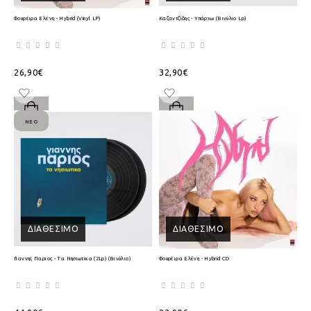
Φουρέιρα Ελένη - Hybrid (Vinyl LP)
Καζαντζίδης - Υπάρχω (Βινύλιο Lp)
26,90€
32,90€
ΝΈΟ
ΔΙΑΘΈΣΙΜΟ
ΔΙΑΘΈΣΙΜΟ
Γιαννης Παριος - Τα Νησιωτικα (2Lp) (Βινύλιο)
Φουρέιρα Ελένη - Hybrid CD