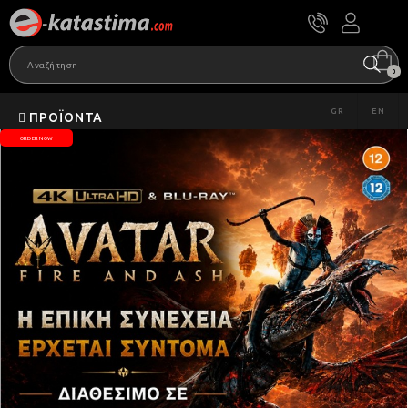
0
GR
EN
ΠΡΟΪΌΝΤΑ
ORDER NOW