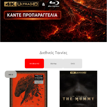
Διεθνείς Ταινίες
4K Ultra HD
Blu-Ray
DVD
ΝΈΟ