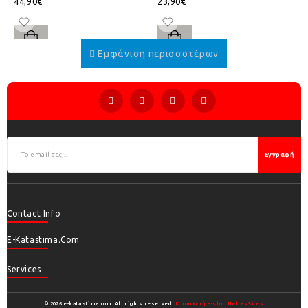
44,90€
23,90€
Εγγραφή
Contact Info
E-Katastima.com
Services
© 2026 e-katastima.com. All rights reserved.
Κατασκευή e-shop HellasSites