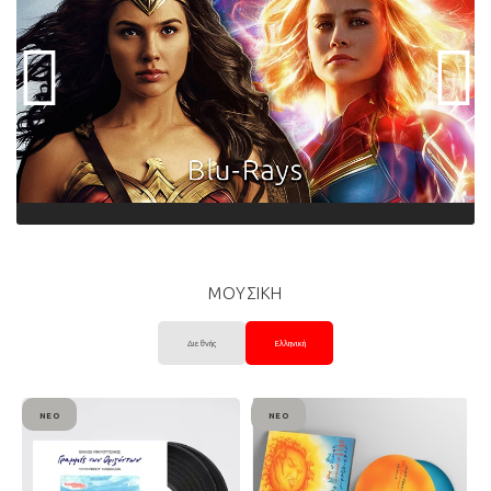
ΜΟΥΣΙΚΗ
Διεθνής
Ελληνική
ΝΈΟ
ΝΈΟ