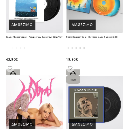
ΔΙΑΘΈΣΙΜΟ
ΔΙΑΘΈΣΙΜΟ
Θάνος Μικρούτσικος - Γραμμές των Οριζόντων (2Lp Vinyl)
Νότης Σφακιανάκης - Οι νότες είναι 7 ψυχές (2CD)
43,90€
19,90€
ΝΈΟ
ΔΙΑΘΈΣΙΜΟ
ΔΙΑΘΈΣΙΜΟ