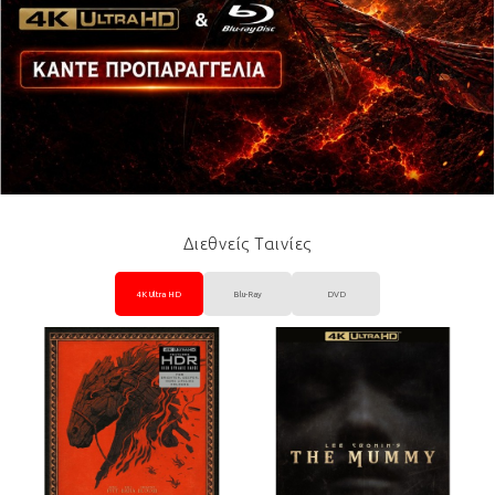
Διεθνείς Ταινίες
4K Ultra HD
Blu-Ray
DVD