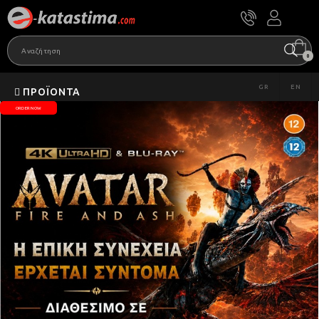
0
GR
EN
ΠΡΟΪΌΝΤΑ
ORDER NOW