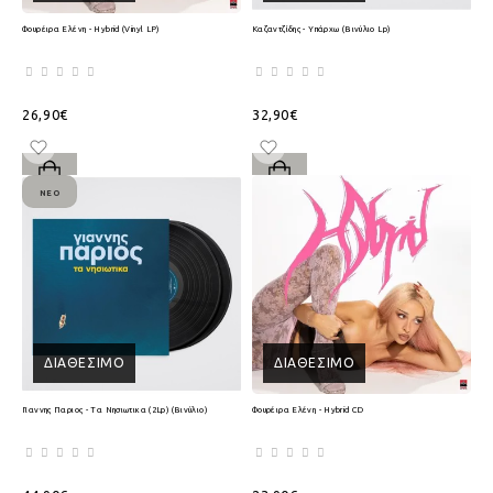
Φουρέιρα Ελένη - Hybrid (Vinyl LP)
Καζαντζίδης - Υπάρχω (Βινύλιο Lp)
26,90€
32,90€
ΝΈΟ
ΔΙΑΘΈΣΙΜΟ
ΔΙΑΘΈΣΙΜΟ
Γιαννης Παριος - Τα Νησιωτικα (2Lp) (Βινύλιο)
Φουρέιρα Ελένη - Hybrid CD