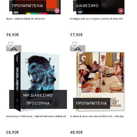
ΠΡΟΠΑΡΑΓΓΕΛΊΑ
ΔΙΑΘΈΣΙΜΟ
Τροία - Limited Edition 4K Ultra HD
Η Μούμια από τον Λι Κρόνιν (2026) 4K Ultra HD
38,90€
37,90€
ΜΗ ΔΙΑΘΈΣΙΜΟ
ΠΡΟΣΩΡΙΝΆ
ΠΡΟΠΑΡΑΓΓΕΛΊΑ
Χαϊλάντερ Ο Αθάνατος - Limited Collectors Edition 4K Ultra HD + Blu-Ray
Η Αλίκη δε μένει πια εδώ 4K Ultra HD + Blu-Ray
58,90€
48,90€