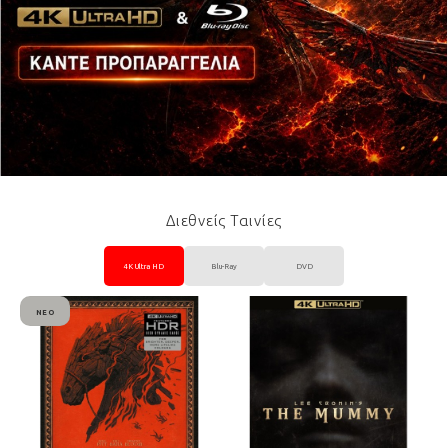
Διεθνείς Ταινίες
4K Ultra HD
Blu-Ray
DVD
ΝΈΟ