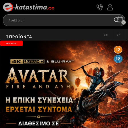
0
GR
EN
ΠΡΟΪΌΝΤΑ
ORDER NOW