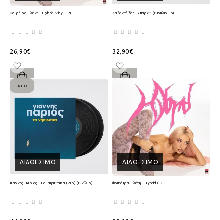
Φουρέιρα Ελένη - Hybrid (Vinyl LP)
Καζαντζίδης - Υπάρχω (Βινύλιο Lp)
26,90€
32,90€
ΝΈΟ
ΔΙΑΘΈΣΙΜΟ
ΔΙΑΘΈΣΙΜΟ
Γιαννης Παριος - Τα Νησιωτικα (2Lp) (Βινύλιο)
Φουρέιρα Ελένη - Hybrid CD