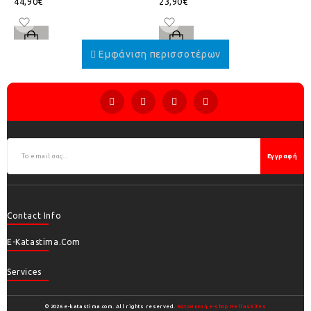
44,90€
23,90€
Εγγραφή
Contact Info
E-Katastima.com
Services
© 2026 e-katastima.com. All rights reserved.
Κατασκευή e-shop HellasSites