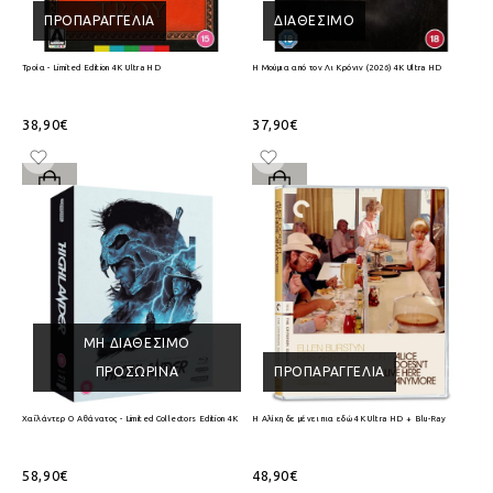
ΠΡΟΠΑΡΑΓΓΕΛΊΑ
ΔΙΑΘΈΣΙΜΟ
Τροία - Limited Edition 4K Ultra HD
Η Μούμια από τον Λι Κρόνιν (2026) 4K Ultra HD
38,90€
37,90€
ΜΗ ΔΙΑΘΈΣΙΜΟ
ΠΡΟΣΩΡΙΝΆ
ΠΡΟΠΑΡΑΓΓΕΛΊΑ
Χαϊλάντερ Ο Αθάνατος - Limited Collectors Edition 4K Ultra HD + Blu-Ray
Η Αλίκη δε μένει πια εδώ 4K Ultra HD + Blu-Ray
58,90€
48,90€