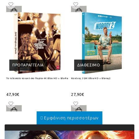
ΠΡΟΠΑΡΑΓΓΕΛΊΑ
ΔΙΑΘΈΣΙΜΟ
Το τελευταίο τανγκό στο Παρίσι 4K Ultra HD + Blu-Ray
Κανένας 2 (4K Ultra HD + Blu-ray)
47,90€
27,90€