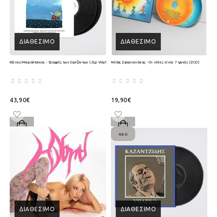
ΔΙΑΘΈΣΙΜΟ
ΔΙΑΘΈΣΙΜΟ
Θάνος Μικρούτσικος - Γραμμές των Οριζόντων (2Lp Vinyl)
Νότης Σφακιανάκης - Οι νότες είναι 7 ψυχές (2CD)
43,90€
19,90€
ΝΈΟ
ΔΙΑΘΈΣΙΜΟ
ΔΙΑΘΈΣΙΜΟ