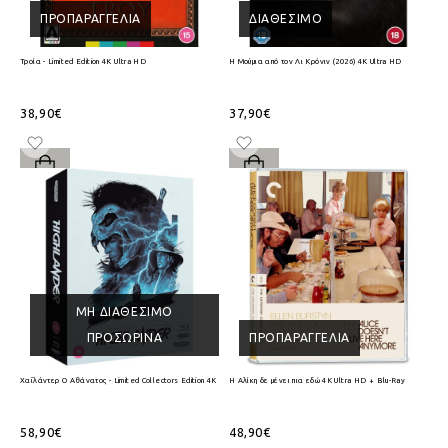
ΠΡΟΠΑΡΑΓΓΕΛΊΑ
ΔΙΑΘΈΣΙΜΟ
Τροία - Limited Edition 4K Ultra HD
Η Μούμια από τον Λι Κρόνιν (2026) 4K Ultra HD
38,90€
37,90€
ΜΗ ΔΙΑΘΈΣΙΜΟ
ΠΡΟΣΩΡΙΝΆ
ΠΡΟΠΑΡΑΓΓΕΛΊΑ
Χαϊλάντερ Ο Αθάνατος - Limited Collectors Edition 4K Ultra HD + Blu-Ray
Η Αλίκη δε μένει πια εδώ 4K Ultra HD + Blu-Ray
58,90€
48,90€