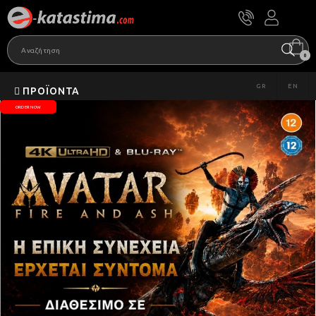
0
GR
EN
ΠΡΟΪΌΝΤΑ
ORDER NOW