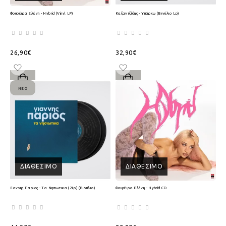
Φουρέιρα Ελένη - Hybrid (Vinyl LP)
Καζαντζίδης - Υπάρχω (Βινύλιο Lp)
26,90€
32,90€
ΝΈΟ
ΔΙΑΘΈΣΙΜΟ
ΔΙΑΘΈΣΙΜΟ
Γιαννης Παριος - Τα Νησιωτικα (2Lp) (Βινύλιο)
Φουρέιρα Ελένη - Hybrid CD