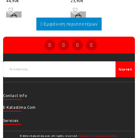
44,90€
23,90€
Εγγραφή
Contact Info
E-Katastima.com
Services
© 2026 e-katastima.com. All rights reserved.
Κατασκευή e-shop HellasSites