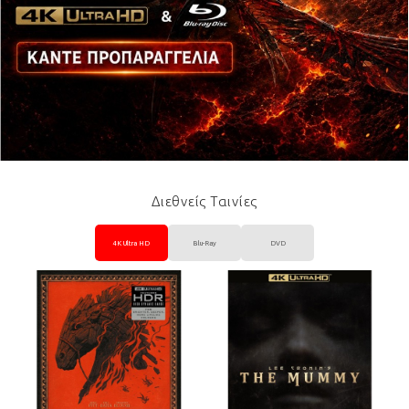
Διεθνείς Ταινίες
4K Ultra HD
Blu-Ray
DVD